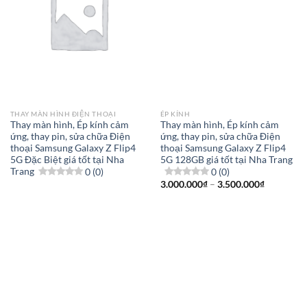
THAY MÀN HÌNH ĐIỆN THOẠI
ÉP KÍNH
Thay màn hình, Ép kính cảm
Thay màn hình, Ép kính cảm
ứng, thay pin, sửa chữa Điện
ứng, thay pin, sửa chữa Điện
thoại Samsung Galaxy Z Flip4
thoại Samsung Galaxy Z Flip4
5G Đặc Biệt giá tốt tại Nha
5G 128GB giá tốt tại Nha Trang
Trang
0 (0)
0 (0)
Khoảng
3.000.000
₫
–
3.500.000
₫
giá:
từ
3.000.000
đến
3.500.000