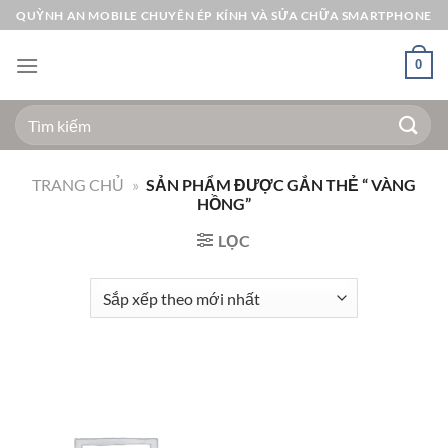
Bỏ
QUỲNH AN MOBILE CHUYÊN ÉP KÍNH VÀ SỬA CHỮA SMARTPHONE
qua
nội
0
dung
Tìm
kiếm:
TRANG CHỦ
»
SẢN PHẨM ĐƯỢC GẮN THẺ “ VÀNG
HỒNG”
LỌC