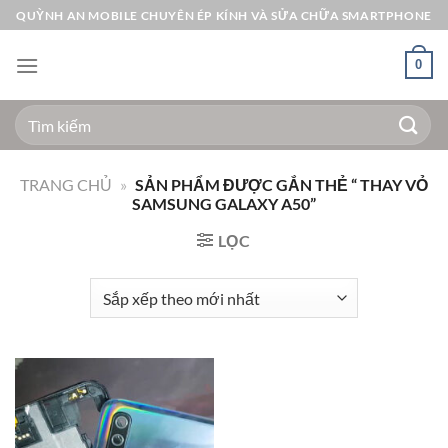
Bỏ
QUỲNH AN MOBILE CHUYÊN ÉP KÍNH VÀ SỬA CHỮA SMARTPHONE
qua
nội
0
dung
Tìm
kiếm:
TRANG CHỦ
»
SẢN PHẨM ĐƯỢC GẮN THẺ “ THAY VỎ
SAMSUNG GALAXY A50”
LỌC