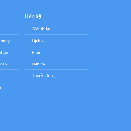
Liên hệ
Giới thiệu
 chung
Dịch vụ
 nhận
Blog
toán
Liên hệ
Tuyển dụng
a