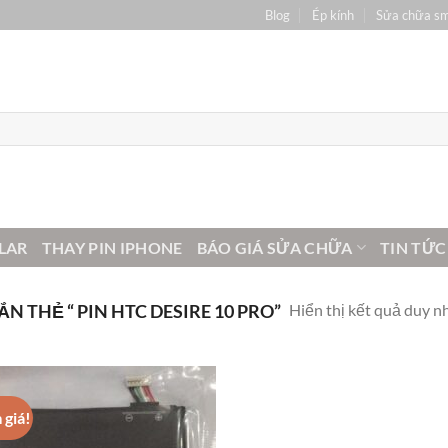
Blog
Ép kính
Sửa chữa s
LAR
THAY PIN IPHONE
BÁO GIÁ SỬA CHỮA
TIN TỨC
Hiển thị kết quả duy n
 THẺ “ PIN HTC DESIRE 10 PRO”
 giá!