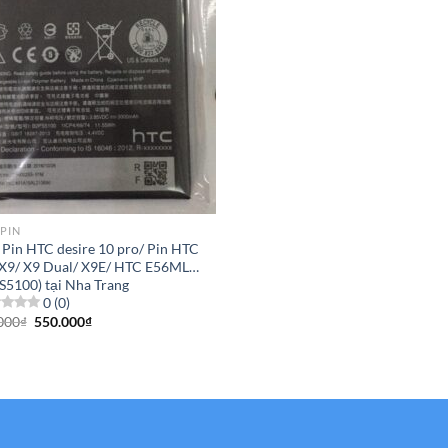
 PIN
 Pin HTC desire 10 pro/ Pin HTC
X9/ X9 Dual/ X9E/ HTC E56ML…
S5100) tại Nha Trang
0 (0)
Giá
Giá
000
₫
550.000
₫
gốc
hiện
là:
tại
650.000₫.
là:
550.000₫.