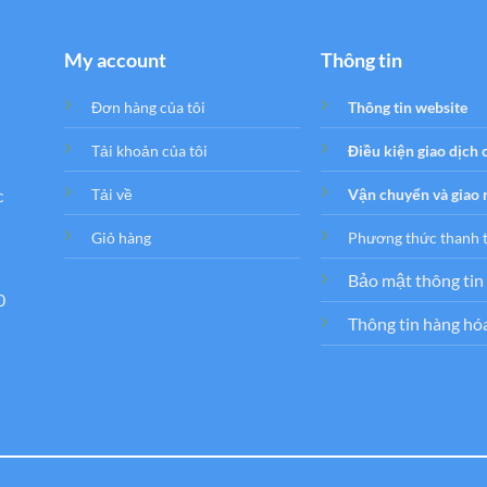
My account
Thông tin
Đơn hàng của tôi
Thông tin website
Tải khoản của tôi
Điều kiện giao dịch
c
Tải về
Vận chuyển và giao
Giỏ hàng
Phương thức thanh 
Bảo mật thông tin
0
Thông tin hàng hó