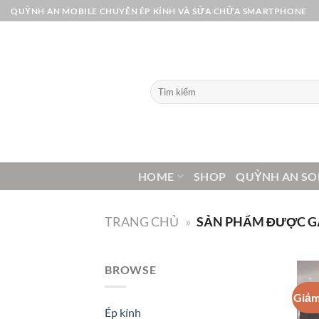
Bỏ
QUỲNH AN MOBILE CHUYÊN ÉP KÍNH VÀ SỬA CHỮA SMARTPHONE
qua
nội
dung
Tìm
kiếm:
HOME
SHOP
QUỲNH AN SO
TRANG CHỦ
»
SẢN PHẨM ĐƯỢC GẮN
BROWSE
Giảm
Ép kính