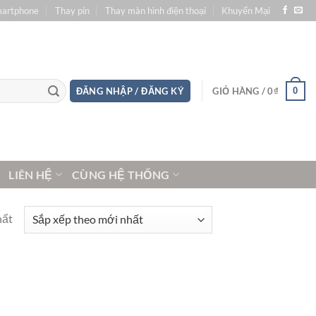
martphone
Thay pin
Thay màn hình điện thoại
Khuyến Mại
0
ĐĂNG NHẬP / ĐĂNG KÝ
GIỎ HÀNG /
0
₫
LIÊN HỆ
CÙNG HỆ THỐNG
hất