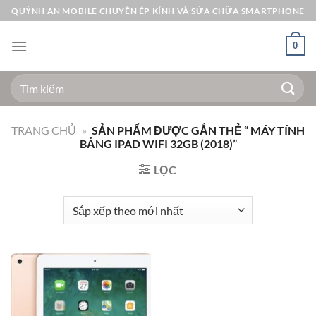
Bỏ
QUỲNH AN MOBILE CHUYÊN ÉP KÍNH VÀ SỬA CHỮA SMARTPHONE
qua
nội
0
dung
Tìm
kiếm:
TRANG CHỦ
»
SẢN PHẨM ĐƯỢC GẮN THẺ “ MÁY TÍNH
BẢNG IPAD WIFI 32GB (2018)”
LỌC