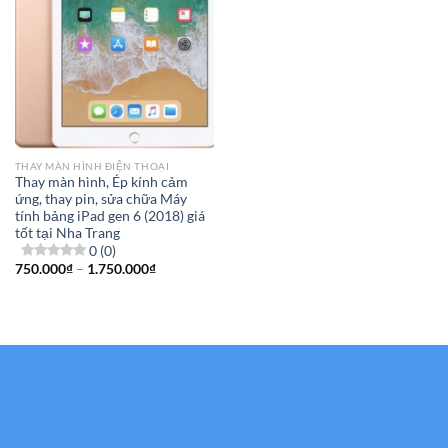
THAY MÀN HÌNH ĐIỆN THOẠI
Thay màn hình, Ép kính cảm
ứng, thay pin, sửa chữa Máy
tính bảng iPad gen 6 (2018) giá
tốt tại Nha Trang
0 (0)
Khoảng
750.000
₫
–
1.750.000
₫
giá:
từ
750.000₫
đến
1.750.000₫