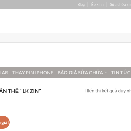
Blog
Ép kính
Sửa chữa s
LAR
THAY PIN IPHONE
BÁO GIÁ SỬA CHỮA
TIN TỨC
Hiển thị kết quả duy n
 THẺ “ LK ZIN”
 giá!