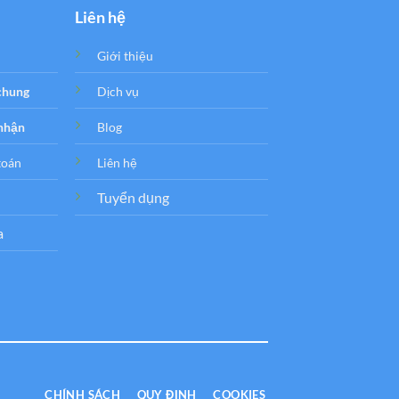
Liên hệ
Giới thiệu
 chung
Dịch vụ
 nhận
Blog
toán
Liên hệ
Tuyển dụng
a
CHÍNH SÁCH
QUY ĐỊNH
COOKIES