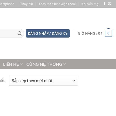
martphone
Thay pin
Thay màn hình điện thoại
Khuyến Mại
0
ĐĂNG NHẬP / ĐĂNG KÝ
GIỎ HÀNG /
0
₫
LIÊN HỆ
CÙNG HỆ THỐNG
hất