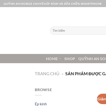
Bỏ
QUỲNH AN MOBILE CHUYÊN ÉP KÍNH VÀ SỬA CHỮA SMARTPHONE
qua
nội
dung
Tìm
kiếm:
HOME
SHOP
QUỲNH AN SO
TRANG CHỦ
»
SẢN PHẨM ĐƯỢC GẮN
BROWSE
Giảm
Ép kính