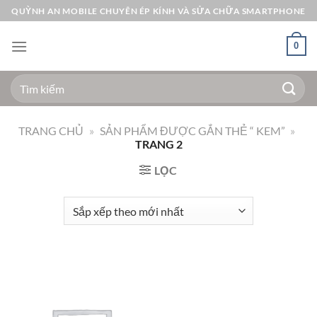
Bỏ
QUỲNH AN MOBILE CHUYÊN ÉP KÍNH VÀ SỬA CHỮA SMARTPHONE
qua
nội
0
dung
Tìm
kiếm:
TRANG CHỦ
»
SẢN PHẨM ĐƯỢC GẮN THẺ “ KEM”
»
TRANG 2
LỌC