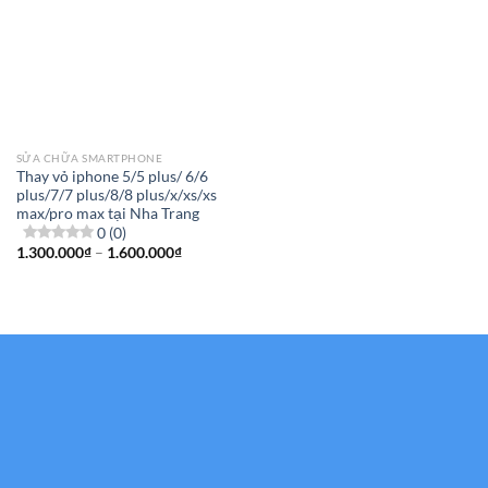
SỬA CHỮA SMARTPHONE
Thay vỏ iphone 5/5 plus/ 6/6
plus/7/7 plus/8/8 plus/x/xs/xs
max/pro max tại Nha Trang
0 (0)
Khoảng
1.300.000
₫
–
1.600.000
₫
giá:
từ
1.300.000₫
đến
1.600.000₫