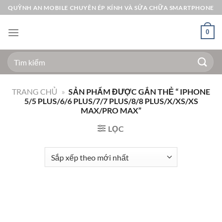
Bỏ
QUỲNH AN MOBILE CHUYÊN ÉP KÍNH VÀ SỬA CHỮA SMARTPHONE
qua
nội
0
dung
Tìm
kiếm:
TRANG CHỦ
»
SẢN PHẨM ĐƯỢC GẮN THẺ “ IPHONE
5/5 PLUS/6/6 PLUS/7/7 PLUS/8/8 PLUS/X/XS/XS
MAX/PRO MAX”
LỌC