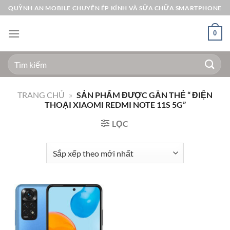
Bỏ
QUỲNH AN MOBILE CHUYÊN ÉP KÍNH VÀ SỬA CHỮA SMARTPHONE
qua
nội
0
dung
Tìm
kiếm:
TRANG CHỦ
»
SẢN PHẨM ĐƯỢC GẮN THẺ “ ĐIỆN
THOẠI XIAOMI REDMI NOTE 11S 5G”
LỌC