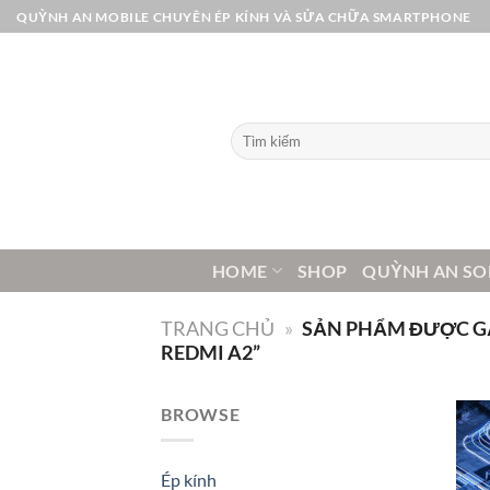
Bỏ
QUỲNH AN MOBILE CHUYÊN ÉP KÍNH VÀ SỬA CHỮA SMARTPHONE
qua
nội
dung
Tìm
kiếm:
HOME
SHOP
QUỲNH AN SO
TRANG CHỦ
»
SẢN PHẨM ĐƯỢC GẮ
REDMI A2”
BROWSE
Ép kính