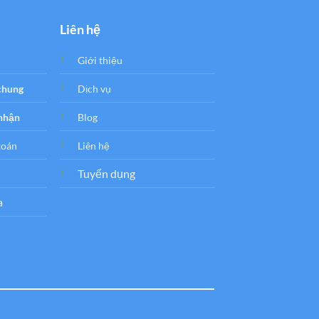
Liên hệ
Giới thiệu
 chung
Dịch vụ
 nhận
Blog
toán
Liên hệ
Tuyển dụng
a