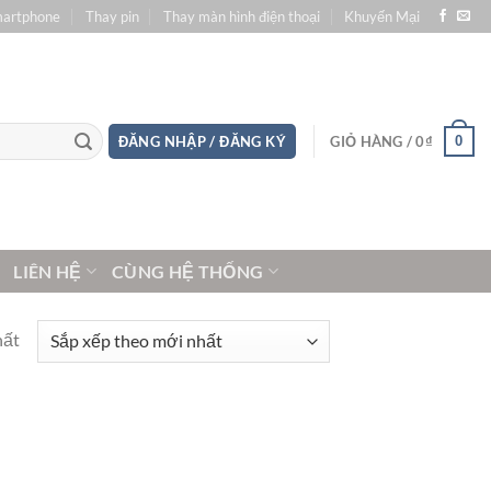
martphone
Thay pin
Thay màn hình điện thoại
Khuyến Mại
0
ĐĂNG NHẬP / ĐĂNG KÝ
GIỎ HÀNG /
0
₫
LIÊN HỆ
CÙNG HỆ THỐNG
hất