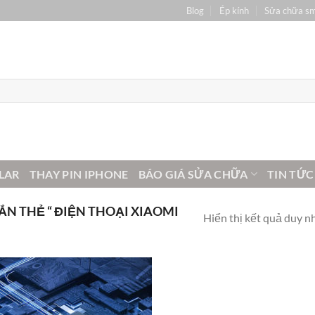
Blog
Ép kính
Sửa chữa s
LAR
THAY PIN IPHONE
BÁO GIÁ SỬA CHỮA
TIN TỨC
N THẺ “ ĐIỆN THOẠI XIAOMI
Hiển thị kết quả duy n