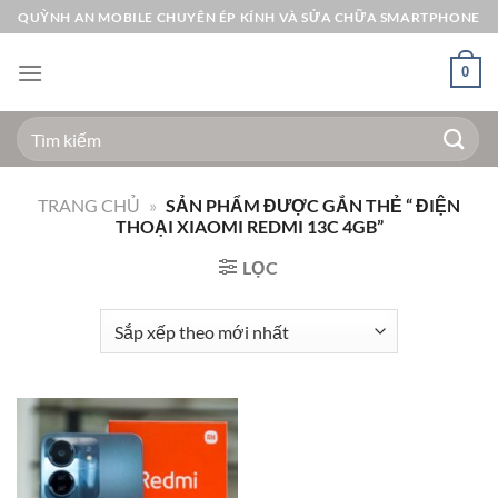
Bỏ
QUỲNH AN MOBILE CHUYÊN ÉP KÍNH VÀ SỬA CHỮA SMARTPHONE
qua
nội
0
dung
Tìm
kiếm:
TRANG CHỦ
»
SẢN PHẨM ĐƯỢC GẮN THẺ “ ĐIỆN
THOẠI XIAOMI REDMI 13C 4GB”
LỌC