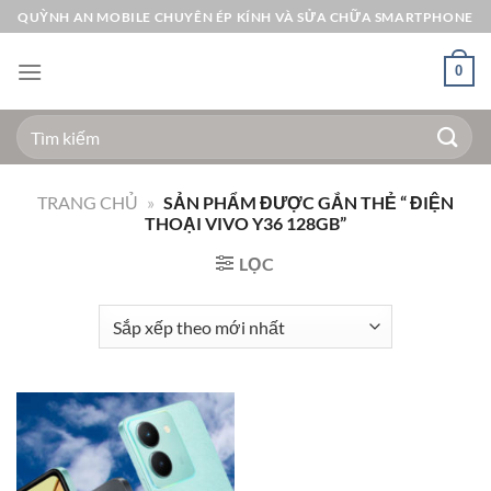
Bỏ
QUỲNH AN MOBILE CHUYÊN ÉP KÍNH VÀ SỬA CHỮA SMARTPHONE
qua
nội
0
dung
Tìm
kiếm:
TRANG CHỦ
»
SẢN PHẨM ĐƯỢC GẮN THẺ “ ĐIỆN
THOẠI VIVO Y36 128GB”
LỌC