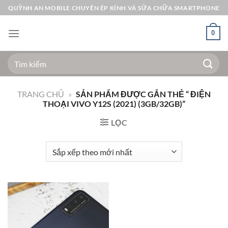
Bỏ
QUỲNH AN MOBILE CHUYÊN ÉP KÍNH VÀ SỬA CHỮA SMARTPHONE
qua
nội
0
dung
Tìm
kiếm:
TRANG CHỦ
»
SẢN PHẨM ĐƯỢC GẮN THẺ “ ĐIỆN
THOẠI VIVO Y12S (2021) (3GB/32GB)”
LỌC