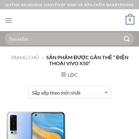
Bỏ
QUỲNH AN MOBILE CHUYÊN ÉP KÍNH VÀ SỬA CHỮA SMARTPHONE
qua
nội
0
dung
Tìm
kiếm:
TRANG CHỦ
»
SẢN PHẨM ĐƯỢC GẮN THẺ “ ĐIỆN
THOẠI VIVO X50”
LỌC