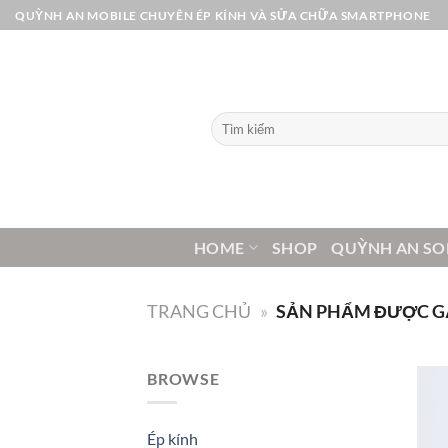
Bỏ
QUỲNH AN MOBILE CHUYÊN ÉP KÍNH VÀ SỬA CHỮA SMARTPHONE
qua
nội
dung
Tìm
kiếm:
HOME
SHOP
QUỲNH AN SO
TRANG CHỦ
»
SẢN PHẨM ĐƯỢC GẮN
BROWSE
Ép kính