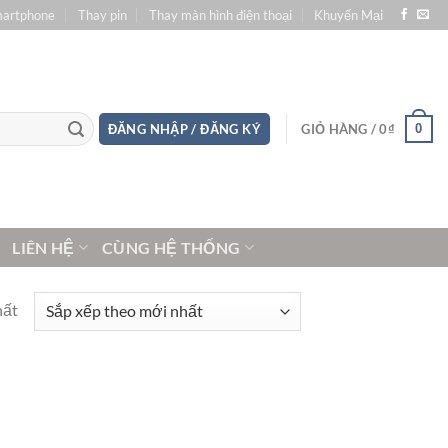
martphone
Thay pin
Thay màn hình điện thoại
Khuyến Mại
0
ĐĂNG NHẬP / ĐĂNG KÝ
GIỎ HÀNG /
0
₫
LIÊN HỆ
CÙNG HỆ THỐNG
hất