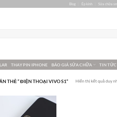
Blog
Ép kính
Sửa chữa s
LAR
THAY PIN IPHONE
BÁO GIÁ SỬA CHỮA
TIN TỨC
Hiển thị kết quả duy n
 THẺ “ ĐIỆN THOẠI VIVO S1”