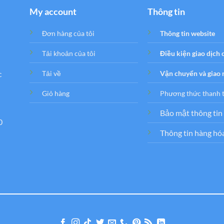
My account
Thông tin
Đơn hàng của tôi
Thông tin website
Tải khoản của tôi
Điều kiện giao dịch
c
Tải về
Vận chuyển và giao
Giỏ hàng
Phương thức thanh 
Bảo mật thông tin
0
Thông tin hàng hó