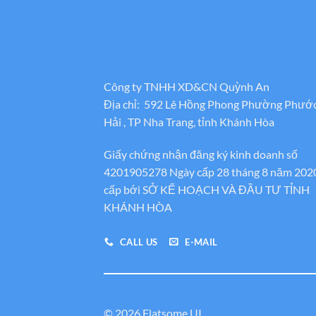
Công ty TNHH XD&CN Quỳnh An
Địa chỉ: 592 Lê Hồng Phong Phường Phướ
Hải , TP Nha Trang, tỉnh Khánh Hòa
Giấy chứng nhận đăng ký kinh doanh số
4201905278 Ngày cấp 28 tháng 8 năm 202
cấp bới SỞ KẾ HOẠCH VÀ ĐẦU TƯ TỈNH
KHÁNH HÒA
CALL US
E-MAIL
© 2026 Flatsome UI