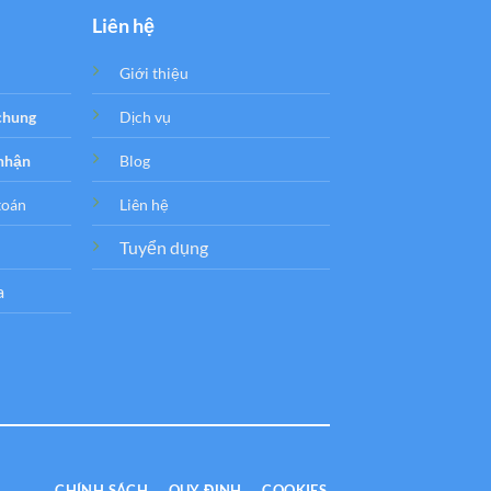
Liên hệ
Giới thiệu
 chung
Dịch vụ
 nhận
Blog
toán
Liên hệ
Tuyển dụng
a
CHÍNH SÁCH
QUY ĐỊNH
COOKIES