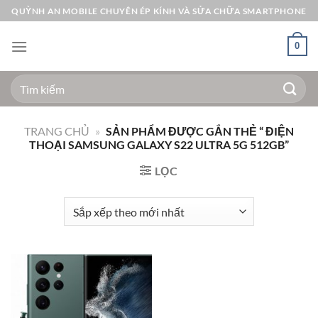
Bỏ
QUỲNH AN MOBILE CHUYÊN ÉP KÍNH VÀ SỬA CHỮA SMARTPHONE
qua
nội
0
dung
Tìm
kiếm:
TRANG CHỦ
»
SẢN PHẨM ĐƯỢC GẮN THẺ “ ĐIỆN
THOẠI SAMSUNG GALAXY S22 ULTRA 5G 512GB”
LỌC