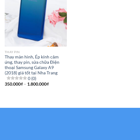
THAY PIN
Thay màn hình, Ép kính cảm
ứng, thay pin, sửa chữa Điện
thoại Samsung Galaxy A9
(2018) giá tốt tại Nha Trang
0 (0)
Khoảng
350.000
₫
–
1.800.000
₫
giá:
từ
350.000₫
đến
1.800.000₫