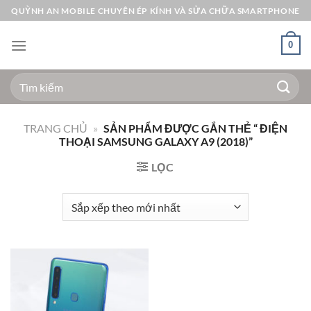
Bỏ
QUỲNH AN MOBILE CHUYÊN ÉP KÍNH VÀ SỬA CHỮA SMARTPHONE
qua
nội
0
dung
Tìm
kiếm:
TRANG CHỦ
»
SẢN PHẨM ĐƯỢC GẮN THẺ “ ĐIỆN
THOẠI SAMSUNG GALAXY A9 (2018)”
LỌC