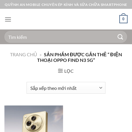
Bỏ
QUỲNH AN MOBILE CHUYÊN ÉP KÍNH VÀ SỬA CHỮA SMARTPHONE
qua
nội
0
dung
Tìm
kiếm:
TRANG CHỦ
»
SẢN PHẨM ĐƯỢC GẮN THẺ “ ĐIỆN
THOẠI OPPO FIND N3 5G”
LỌC