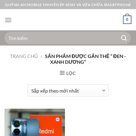
Bỏ
QUỲNH AN MOBILE CHUYÊN ÉP KÍNH VÀ SỬA CHỮA SMARTPHONE
qua
nội
0
dung
Tìm
kiếm:
TRANG CHỦ
»
SẢN PHẨM ĐƯỢC GẮN THẺ “ ĐEN -
XANH DƯƠNG”
LỌC