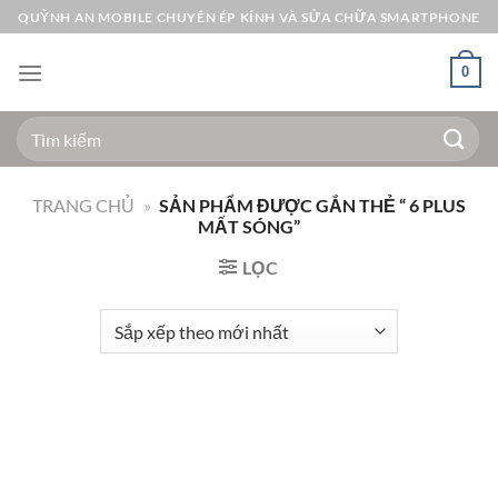
Bỏ
QUỲNH AN MOBILE CHUYÊN ÉP KÍNH VÀ SỬA CHỮA SMARTPHONE
qua
nội
0
dung
Tìm
kiếm:
TRANG CHỦ
»
SẢN PHẨM ĐƯỢC GẮN THẺ “ 6 PLUS
MẤT SÓNG”
LỌC