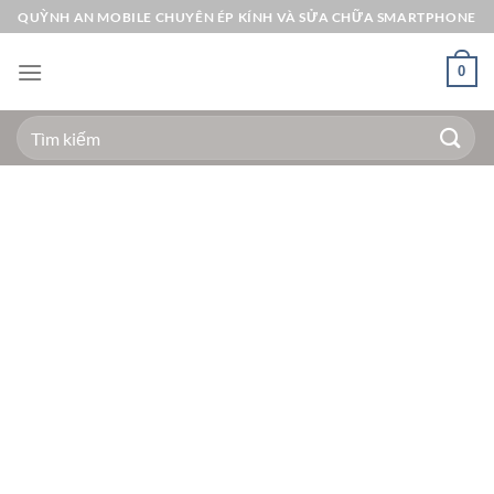
Bỏ
QUỲNH AN MOBILE CHUYÊN ÉP KÍNH VÀ SỬA CHỮA SMARTPHONE
qua
nội
0
dung
Tìm
kiếm: