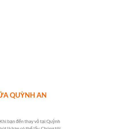
HỮA QUỲNH AN
Khi bạn đến thay vỏ tại Quỳnh
út là bạn có thể lấy. Chúng tôi