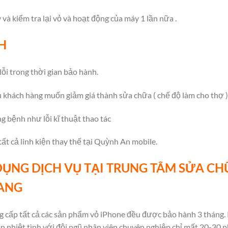
à kiểm tra lại vỏ và hoạt động của máy 1 lần nữa .
H
lỗi trong thời gian bảo hành.
 khách hàng muốn giảm giá thành sửa chữa ( chế độ làm cho thợ )
 bệnh như lỗi kĩ thuật thao tác
ất cả linh kiện thay thế tại Quỳnh An mobile.
DỤNG DỊCH VỤ TẠI TRUNG TÂM SỬA C
RANG
g cấp tất cả các sản phẩm vỏ iPhone đều được bảo hành 3 tháng. 
 nhiệt tình với đội ngũ nhân viên chuyên nghiệp chỉ mất 20-30 ph