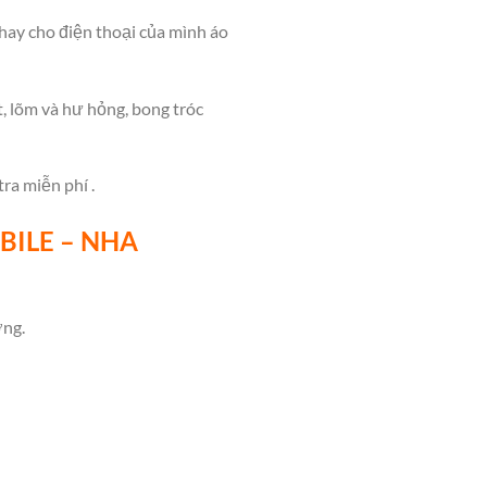
hay cho điện thoại của mình áo
, lõm và hư hỏng, bong tróc
ra miễn phí .
BILE – NHA
ờng.