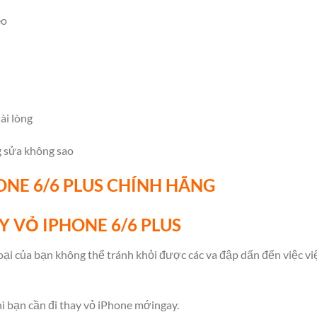
eo
ài lòng
g sửa không sao
ONE 6/6 PLUS CHÍNH HÃNG
Y VỎ IPHONE 6/6 PLUS
oại của bạn không thể tránh khỏi được các va đập dấn đến việc v
ì bạn cần đi thay vỏ iPhone mới
ngay.