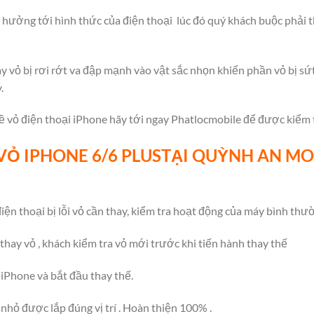
 hưởng tới hình thức của điện thoại lúc đó quý khách buộc phải t
 vỏ bị rơi rớt va đập mạnh vào vật sắc nhọn khiến phần vỏ bị sứt
.
ề vỏ điện thoại iPhone hãy tới ngay Phatlocmobile để được kiểm t
VỎ IPHONE 6/6 PLUSTẠI QUỲNH AN MO
iện thoại bị lỗi vỏ cần thay, kiểm tra hoạt động của máy bình thư
 thay vỏ , khách kiểm tra vỏ mới trước khi tiến hành thay thế
 iPhone và bắt đầu thay thế.
 nhỏ được lắp đúng vị trí . Hoàn thiện 100% .