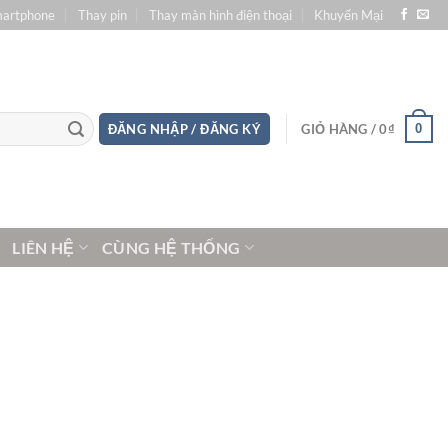
martphone
Thay pin
Thay màn hình điện thoại
Khuyến Mại
0
ĐĂNG NHẬP / ĐĂNG KÝ
GIỎ HÀNG /
0
₫
LIÊN HỆ
CÙNG HỆ THỐNG