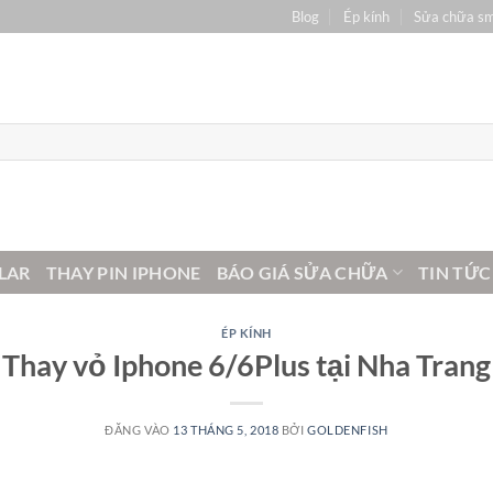
Blog
Ép kính
Sửa chữa s
LAR
THAY PIN IPHONE
BÁO GIÁ SỬA CHỮA
TIN TỨC
ÉP KÍNH
Thay vỏ Iphone 6/6Plus tại Nha Trang
ĐĂNG VÀO
13 THÁNG 5, 2018
BỞI
GOLDENFISH