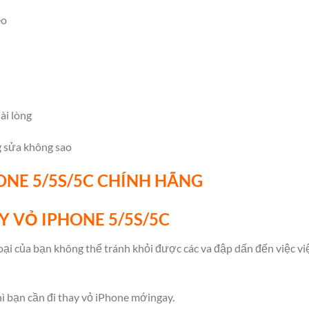
eo
ài lòng
g sửa không sao
ONE 5/5S/5C CHÍNH HÃNG
Y VỎ IPHONE 5/5S/5C
oại của bạn không thể tránh khỏi được các va đập dấn đến việc v
ì bạn cần đi thay vỏ iPhone mới
ngay.