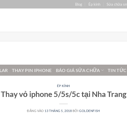
Blog
Ép kính
Sửa chữa s
LAR
THAY PIN IPHONE
BÁO GIÁ SỬA CHỮA
TIN TỨC
ÉP KÍNH
Thay vỏ iphone 5/5s/5c tại Nha Trang
ĐĂNG VÀO
13 THÁNG 5, 2018
BỞI
GOLDENFISH