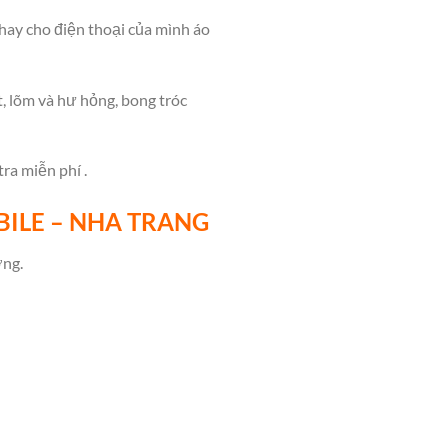
hay cho điện thoại của mình áo
, lõm và hư hỏng, bong tróc
ra miễn phí .
BILE – NHA TRANG
ờng.