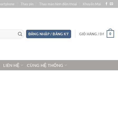
martphone
Thay pin
Thay màn hình điện thoại
Khuyến Mại
0
ĐĂNG NHẬP / ĐĂNG KÝ
GIỎ HÀNG /
0
₫
LIÊN HỆ
CÙNG HỆ THỐNG