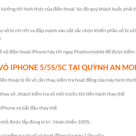
 hưởng tới hình thức của điện thoại lúc đó quý khách buộc phải t
 vỏ bị rơi rớt va đập mạnh vào vật sắc nhọn khiến phần vỏ bị sứt
.
ề vỏ điện thoại iPhone hãy tới ngay Phatlocmobile để được kiểm t
VỎ IPHONE 5/5S/5C TẠI QUỲNH AN MO
iện thoại bị lỗi vỏ cần thay, kiểm tra hoạt động của máy bình thư
 thay vỏ , khách kiểm tra vỏ mới trước khi tiến hành thay thế
 iPhone và bắt đầu thay thế.
 nhỏ được lắp đúng vị trí . Hoàn thiện 100% .
à kiểm tra lại vỏ và hoạt động của máy 1 lần nữa .