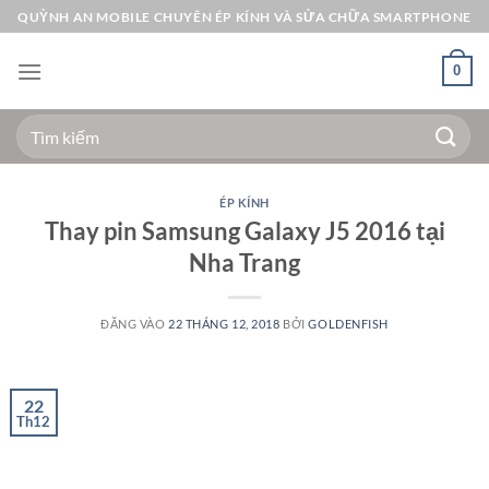
Bỏ
QUỲNH AN MOBILE CHUYÊN ÉP KÍNH VÀ SỬA CHỮA SMARTPHONE
qua
nội
0
dung
Tìm
kiếm:
ÉP KÍNH
Thay pin Samsung Galaxy J5 2016 tại
Nha Trang
ĐĂNG VÀO
22 THÁNG 12, 2018
BỞI
GOLDENFISH
22
Th12