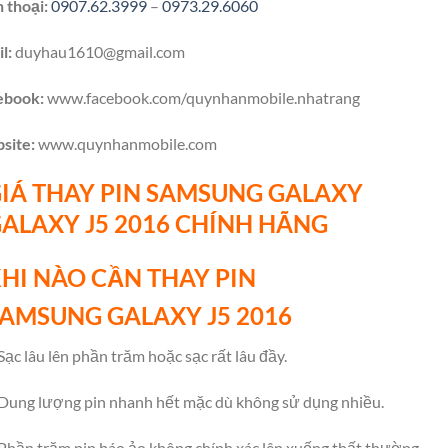
 thoại:
0907.62.3999
–
0973.29.6060
l:
duyhau1610@gmail.com
ebook:
www.facebook.com/quynhanmobile.nhatrang
site:
www.quynhanmobile.com
IÁ THAY PIN SAMSUNG
GALAXY
GALAXY
J5 2016 CHÍNH HÃNG
HI NÀO CẦN THAY PIN
SAMSUNG
GALAXY
J5 2016
Sạc lâu lên phần trăm hoặc sạc rất lâu đầy.
Dung lượng pin nhanh hết mặc dù không sử dụng nhiều.
Phần trăm pin báo ảo không chính xác lên xuống thất thường.