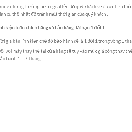
rong những trường hợp ngoại lện đó quý khách sẽ được hẹn thờ
ian cụ thể nhất để tránh mất thời gian của quý khách .
inh kiện luôn chính hãng và bảo hàng dài hạn 1 đổi 1.
ới giá bán lính kiện chế độ bảo hành sẽ là 1 đổi 1 trong vòng 1 thá
ối với máy thay thế tại cửa hàng sẽ tùy vào mức giá công thay th
ảo hành 1 – 3 Tháng.