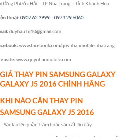
hường Phước Hải – TP Nha Trang – Tỉnh Khánh Hòa
ện thoại:
0907.62.3999
–
0973.29.6060
ail:
duyhau1610@gmail.com
acebook:
www.facebook.com/quynhanmobile.nhatrang
ebsite:
www.quynhanmobile.com
GIÁ THAY PIN SAMSUNG
GALAXY
GALAXY
J5 2016 CHÍNH HÃNG
KHI NÀO CẦN THAY PIN
SAMSUNG
GALAXY
J5 2016
– Sạc lâu lên phần trăm hoặc sạc rất lâu đầy.