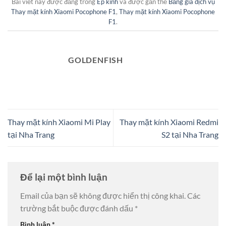
Bài viết này được đăng trong
Ép kính
và được gắn thẻ
Bảng giá dịch vụ
Thay mặt kính Xiaomi Pocophone F1
,
Thay mặt kính Xiaomi Pocophone
F1
.
GOLDENFISH
Thay mặt kính Xiaomi Mi Play
Thay mặt kính Xiaomi Redmi
tại Nha Trang
S2 tại Nha Trang
Để lại một bình luận
Email của bạn sẽ không được hiển thị công khai.
Các
trường bắt buộc được đánh dấu
*
Bình luận
*