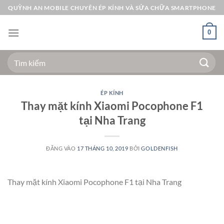
Bỏ
QUỲNH AN MOBILE CHUYÊN ÉP KÍNH VÀ SỬA CHỮA SMARTPHONE
qua
nội
0
dung
Tìm
kiếm:
ÉP KÍNH
Thay mặt kính Xiaomi Pocophone F1
tại Nha Trang
ĐĂNG VÀO
17 THÁNG 10, 2019
BỞI
GOLDENFISH
Thay mặt kính Xiaomi Pocophone F1 tại Nha Trang