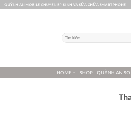
Bỏ
QUỲNH AN MOBILE CHUYÊN ÉP KÍNH VÀ SỬA CHỮA SMARTPHONE
qua
nội
dung
Tìm
kiếm:
HOME
SHOP
QUỲNH AN SO
Tha