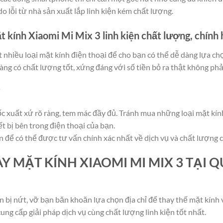
o lỗi từ nhà sản xuất lắp linh kiện kém chất lượng.
kính Xiaomi Mi Mix 3 linh kiện chất lượng, chính
ất nhiều loại mặt kính điện thoại để cho bạn có thể dễ dàng lựa ch
ng có chất lượng tốt, xứng đáng với số tiền bỏ ra thật không phả
y
 xuất xứ rõ ràng, tem mác đầy đủ. Tránh mua những loại mặt kính 
 bị bên trong điện thoại của bạn.
n để có thể được tư vấn chính xác nhất về dịch vụ và chất lượng 
AY MẶT KÍNH XIAOMI MI MIX 3 TẠI 
n bị nứt, vỡ bạn băn khoăn lựa chọn địa chỉ để thay thế mặt kính v
ng cấp giải pháp dịch vụ cùng chất lượng linh kiện tốt nhất.