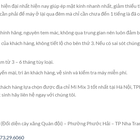
n hiện đại nhất hiện nay giúp ép mặt kính nhanh nhất, giảm thiểu 
cần phải để máy ở lại qua đêm mà chỉ cần chưa đến 1 tiếng là đã
hính hãng, nguyên tem mác, không qua trung gian nên luôn đảm b
 của khách hàng, không tiết lộ cho bên thứ 3. Nếu có sai sót chúng
 từ 3 – 6 tháng tùy loại.
n mại, tri ân khách hàng, vệ sinh và kiểm tra máy miễn phí.
ý khách hàng lựa chọn được địa chỉ Mi Mix 3 tốt nhất tại Hà Nội,
 sinh hãy liên hệ ngay với chúng tôi.
(Đối diện cây xăng Quân đội) – Phường Phước Hải – TP Nha Tra
73.29.6060