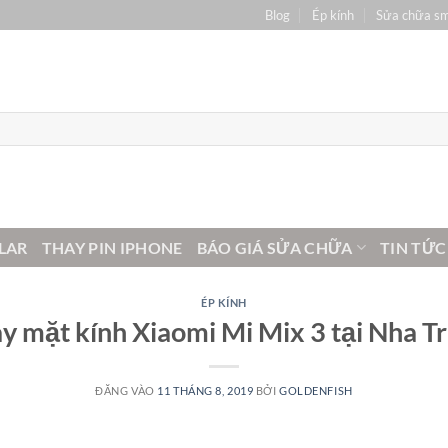
Blog
Ép kính
Sửa chữa s
LAR
THAY PIN IPHONE
BÁO GIÁ SỬA CHỮA
TIN TỨC
ÉP KÍNH
y mặt kính Xiaomi Mi Mix 3 tại Nha T
ĐĂNG VÀO
11 THÁNG 8, 2019
BỞI
GOLDENFISH