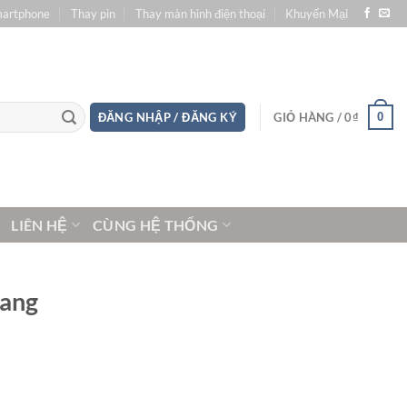
martphone
Thay pin
Thay màn hình điện thoại
Khuyến Mại
0
ĐĂNG NHẬP / ĐĂNG KÝ
GIỎ HÀNG /
0
₫
LIÊN HỆ
CÙNG HỆ THỐNG
rang