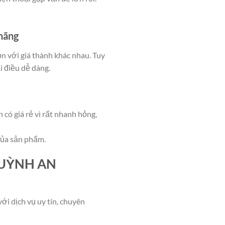
 hãng
ọn với giá thành khác nhau. Tuy
i điều dễ dàng.
có giá rẻ vì rất nhanh hỏng,
của sản phẩm.
QUỲNH AN
ới dịch vụ uy tín, chuyên