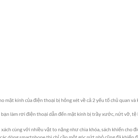
 mặt kính của điện thoại bị hỏng xét về cả 2 yếu tố chủ quan và
c bạn làm rơi điện thoại dẫn đến mặt kính bị trầy xước, nứt vỡ, t
i xách cùng với nhiều vật to nặng như chìa khóa, sách khiến cho đi
i các dòng smartphone thì chỉ cần một góc nứt nhỏ cũng đã khiến đi