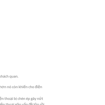
 khách quan.
ệ hơn nó còn khiến cho điện
ện thoại bị chèn ép gây nứt
ện thoại gặp vấn đề lớn rồi.