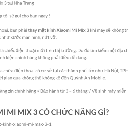
x 3 tại Nha Trang
g tôi sẽ gọi cho bạn ngay !
hoại, bạn phải
thay mặt kính Xiaomi Mi Mix 3
khi máy sẽ không t
c như xước màn hình, nứt vỡ.
là chiếc điện thoại mới trên thị trường. Do đó tìm kiếm một địa ch
inh kiện chính hàng không phải điều dễ dàng.
a chữa điện thoại có cơ sở tại các thành phố lớn như Hà Nội, 
ời gian qua không thể không kể đển Quỳnh An Mobile.
àng zin chính hãng √ Bảo hành từ 3 – 6 tháng √ Vệ sinh máy miễn p
I MI MIX 3 CÓ CHỨC NĂNG GÌ?