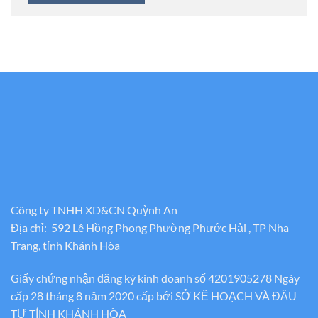
Công ty TNHH XD&CN Quỳnh An
Địa chỉ: 592 Lê Hồng Phong Phường Phước Hải , TP Nha
Trang, tỉnh Khánh Hòa
Giấy chứng nhận đăng ký kinh doanh số 4201905278 Ngày
cấp 28 tháng 8 năm 2020 cấp bới SỞ KẾ HOẠCH VÀ ĐẦU
TƯ TỈNH KHÁNH HÒA