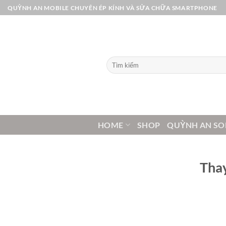
Bỏ
QUỲNH AN MOBILE CHUYÊN ÉP KÍNH VÀ SỬA CHỮA SMARTPHONE
qua
nội
dung
Tìm
kiếm:
HOME
SHOP
QUỲNH AN SO
Thay