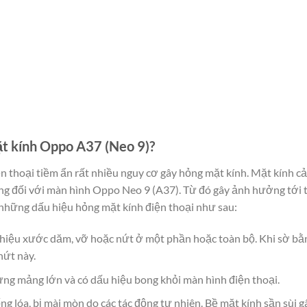
ặt kính Oppo A37 (Neo 9)?
iện thoại tiềm ẩn rất nhiều nguy cơ gây hỏng mặt kính. Mặt kính
ng đối với màn hình Oppo Neo 9 (A37). Từ đó gây ảnh hưởng tới t
hững dấu hiệu hỏng mặt kính điện thoại như sau:
 hiệu xước dăm, vỡ hoặc nứt ở một phần hoặc toàn bộ. Khi sờ bằ
nứt này.
ừng mảng lớn và có dấu hiệu bong khỏi màn hình điện thoại.
g lóa, bị mài mòn do các tác động tự nhiên. Bề mặt kính sần sùi 