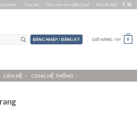
martphone
Thay pin
Thay màn hình điện thoại
Khuyến Mại
0
ĐĂNG NHẬP / ĐĂNG KÝ
GIỎ HÀNG /
0
₫
LIÊN HỆ
CÙNG HỆ THỐNG
Trang