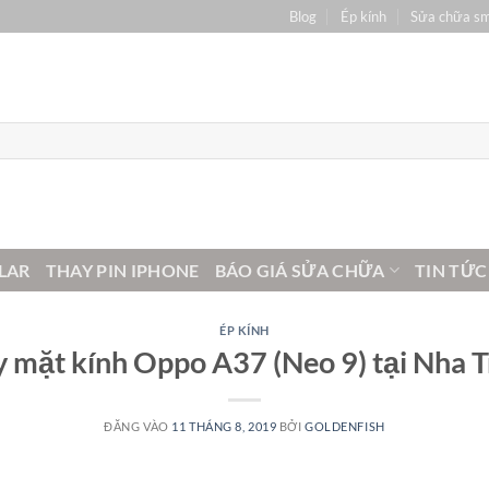
Blog
Ép kính
Sửa chữa s
LAR
THAY PIN IPHONE
BÁO GIÁ SỬA CHỮA
TIN TỨC
ÉP KÍNH
 mặt kính Oppo A37 (Neo 9) tại Nha 
ĐĂNG VÀO
11 THÁNG 8, 2019
BỞI
GOLDENFISH