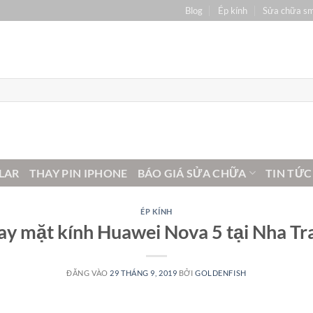
Blog
Ép kính
Sửa chữa s
LAR
THAY PIN IPHONE
BÁO GIÁ SỬA CHỮA
TIN TỨC
ÉP KÍNH
ay mặt kính Huawei Nova 5 tại Nha Tr
ĐĂNG VÀO
29 THÁNG 9, 2019
BỞI
GOLDENFISH