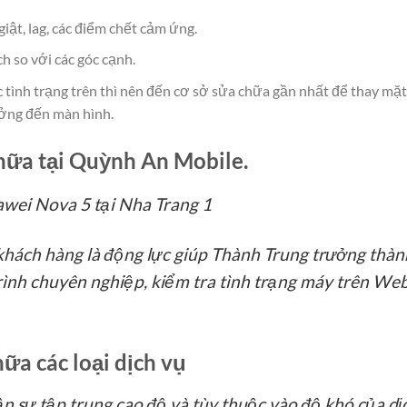
giật, lag, các điểm chết cảm ứng.
h so với các góc cạnh.
 tình trạng trên thì nên đến cơ sở sửa chữa gần nhất để thay mặ
ưởng đến màn hình.
hữa tại Quỳnh An Mobile.
khách hàng là động lực giúp Thành Trung trưởng thành
rình chuyên nghiệp, kiểm tra tình trạng máy trên We
ữa các loại dịch vụ
n sự tập trung cao độ và tùy thuộc vào độ khó của dịch