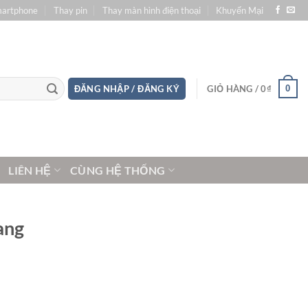
martphone
Thay pin
Thay màn hình điện thoại
Khuyến Mại
0
ĐĂNG NHẬP / ĐĂNG KÝ
GIỎ HÀNG /
0
₫
LIÊN HỆ
CÙNG HỆ THỐNG
ang