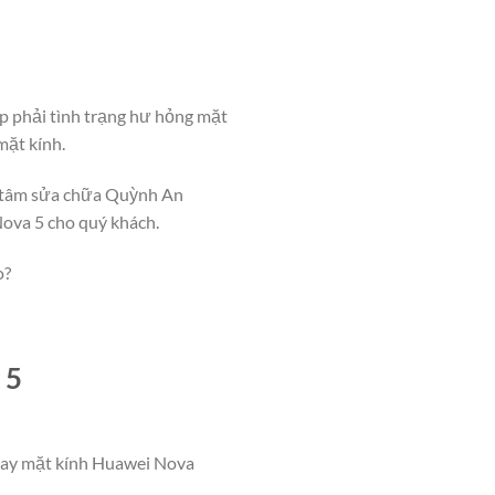
p phải tình trạng hư hỏng mặt
mặt kính.
g tâm sửa chữa Quỳnh An
ova 5 cho quý khách.
o?
 5
thay mặt kính Huawei Nova