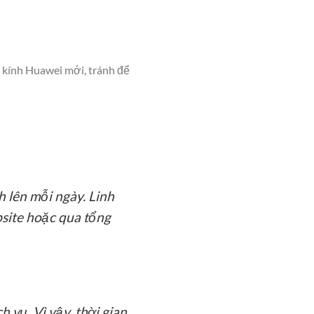
t kính Huawei mới, tránh để
 lên mỗi ngày. Linh
bsite hoặc qua tổng
 vụ. Vì vậy, thời gian