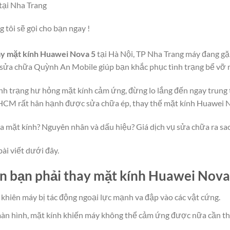
tại Nha Trang
g tôi sẽ gọi cho bạn ngay !
ay mặt kính Huawei Nova 5
tại Hà Nội, TP Nha Trang máy đang gặ
sửa chữa Quỳnh An Mobile giúp bạn khắc phục tình trạng bể vỡ 
ình trạng hư hỏng mặt kính cảm ứng, đừng lo lắng đến ngay trun
PHCM rất hân hạnh được sửa chữa ép, thay thế mặt kính Huawei N
ha mặt kính? Nguyên nhân và dấu hiệu? Giá dịch vụ sửa chữa ra sa
ài viết dưới đây.
n bạn phải thay mặt kính Huawei Nova
khiên máy bị tác động ngoại lực mạnh va đập vào các vật cứng.
 màn hình, mặt kính khiến máy không thể cảm ứng được nữa cần 