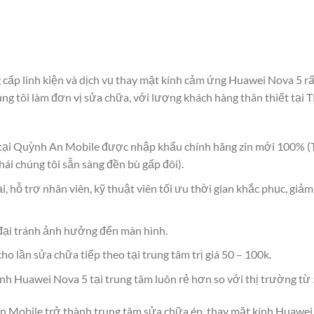
ấp linh kiện và dịch vụ thay mặt kính cảm ứng Huawei Nova 5 rấ
ng tôi làm đơn vị sửa chữa, với lượng khách hàng thân thiết tạ
h tại Quỳnh An Mobile được nhập khẩu chính hãng zin mới 100% (
hái chúng tôi sẵn sàng đền bù gấp đôi).
 hỗ trợ nhân viên, kỹ thuật viên tối ưu thời gian khắc phục, giảm
 đại tránh ảnh hưởng đến màn hình.
cho lần sửa chữa tiếp theo tại trung tâm trị giá 50 – 100k.
nh Huawei Nova 5 tại trung tâm luôn rẻ hơn so với thị trường từ 
An Mobile trở thành trung tâm sửa chữa ép, thay mặt kính Huawe