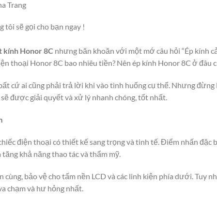
ha Trang
g tôi sẽ gọi cho bạn ngay !
t kính Honor 8C
nhưng băn khoăn với một mớ câu hỏi “Ép kính 
iện thoại Honor 8C bao nhiêu tiền? Nên ép kính Honor 8C ở đâu c
bất cứ ai cũng phải trả lời khi vào tình huống cụ thể. Nhưng đừng
sẽ được giải quyết và xử lý nhanh chóng, tốt nhất.
m
iếc điện thoại có thiết kế sang trọng và tinh tế. Điểm nhấn đặc 
a tăng khả năng thao tác và thẩm mỹ.
rên cùng, bảo vệ cho tấm nền LCD và các linh kiện phía dưới. Tuy nh
va chạm và hư hỏng nhất.