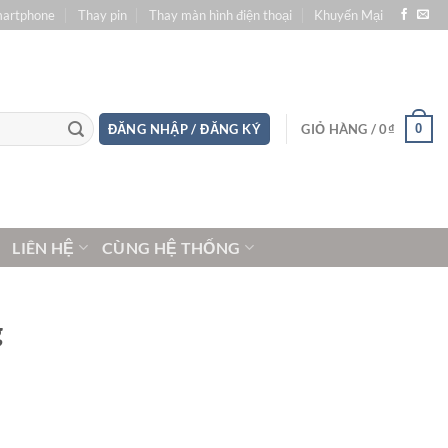
martphone
Thay pin
Thay màn hình điện thoại
Khuyến Mại
0
ĐĂNG NHẬP / ĐĂNG KÝ
GIỎ HÀNG /
0
₫
LIÊN HỆ
CÙNG HỆ THỐNG
g