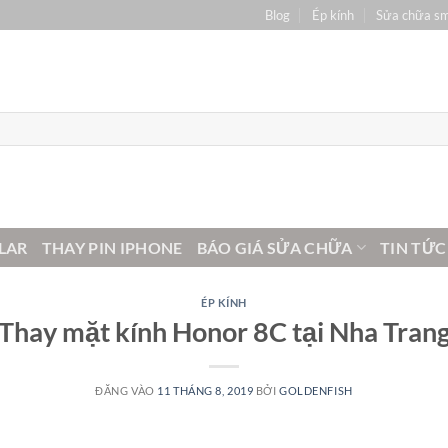
Blog
Ép kính
Sửa chữa s
LAR
THAY PIN IPHONE
BÁO GIÁ SỬA CHỮA
TIN TỨC
ÉP KÍNH
Thay mặt kính Honor 8C tại Nha Tran
ĐĂNG VÀO
11 THÁNG 8, 2019
BỞI
GOLDENFISH