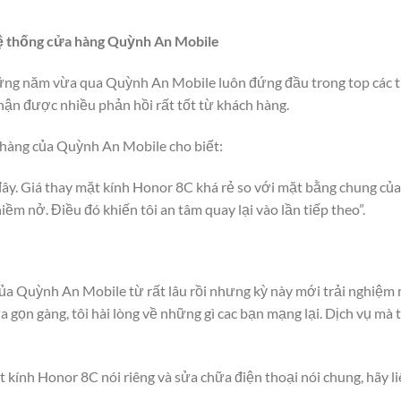
hệ thống cửa hàng Quỳnh An Mobile
ng năm vừa qua Quỳnh An Mobile luôn đứng đầu trong top các tr
nhận được nhiều phản hồi rất tốt từ khách hàng.
hàng của Quỳnh An Mobile cho biết:
ại đây. Giá thay mặt kính Honor 8C khá rẻ so với mặt bằng chung c
iềm nở. Điều đó khiến tôi an tâm quay lại vào lần tiếp theo”.
của Quỳnh An Mobile từ rất lâu rồi nhưng kỳ này mới trải nghiệm
a gọn gàng, tôi hài lòng về những gì cac bạn mạng lại. Dịch vụ mà 
t kính Honor 8C nói riêng và sửa chữa điện thoại nói chung, hãy li