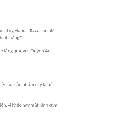
cảm ứng Honor 8C có làm hư
hính hãng?”.
 lo lắng quá, với Quỳnh An
biệt của sản phẩm này là bộ
iên, vì lý do này mặt kính cảm