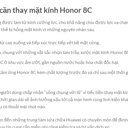
cần thay mặt kính Honor 8C
ược làm từ kính cường lực, cho khả năng chịu được lực va chạm 
ó thể bị hỏng mặt kính vì những nguyên nhân sau.
ừ cao xuống và tiếp xúc trực tiếp với bề mặt cứng.
h, chung với những vật sắc nhọn làm trầy, xước mặt kính Honor 8
C ở khu vực ẩm ướt, gần nguồn nước hoặc hóa chất độc hại.
cảm ứng Honor 8C kém chất lượng trước đó và chỉ sau một thời gi
người dùng chấp nhận “sống chung với lũ” vì tiếc tiền thay mặt 
hời gian dài sẽ ảnh hưởng xấu tới cả màn hình cùng linh kiện kh
 có thoải mái chút nào.
ên đến những trung tâm sửa chữa Huawei có chuyên môn để được k
 uy tín cung cấp miễn phí công kiểm tra và tư vấn dịch vụ.