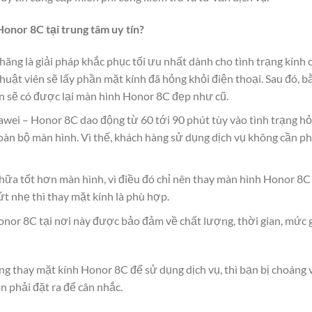
Honor 8C tại trung tâm uy tín?
ãng là giải pháp khắc phục tối ưu nhất dành cho tình trạng kính c
thuật viên sẽ lấy phần mặt kính đã hỏng khỏi điện thoại. Sau đó, 
ạn sẽ có được lại màn hình Honor 8C đẹp như cũ.
wei – Honor 8C dao động từ 60 tới 90 phút tùy vào tình trạng hỏn
toàn bộ màn hình. Vì thế, khách hàng sử dụng dịch vụ không cần ph
chữa tốt hơn màn hình, vì điều đó chỉ nên thay màn hình Honor 8C
t nhẹ thì thay mặt kính là phù hợp.
nor 8C tại nơi này được bảo đảm về chất lượng, thời gian, mức g
g thay mặt kính Honor 8C để sử dụng dịch vụ, thì bạn bị choáng 
n phải đặt ra để cân nhắc.