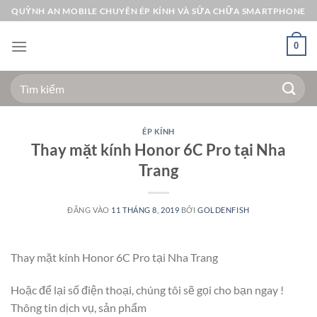
Bỏ
QUỲNH AN MOBILE CHUYÊN ÉP KÍNH VÀ SỬA CHỮA SMARTPHONE
qua
nội
0
dung
Tìm
kiếm:
ÉP KÍNH
Thay mặt kính Honor 6C Pro tại Nha
Trang
ĐĂNG VÀO
11 THÁNG 8, 2019
BỞI
GOLDENFISH
Thay mặt kính Honor 6C Pro tại Nha Trang
Hoặc để lại số điện thoại, chúng tôi sẽ gọi cho bạn ngay !
Thông tin dịch vụ, sản phẩm