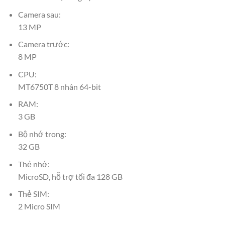
Camera sau:
13 MP
Camera trước:
8 MP
CPU:
MT6750T 8 nhân 64-bit
RAM:
3 GB
Bộ nhớ trong:
32 GB
Thẻ nhớ:
MicroSD, hỗ trợ tối đa 128 GB
Thẻ SIM:
2 Micro SIM