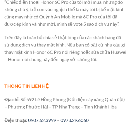
“Chiếc điện thoại Honor 6C Pro của tôi mới mua, nhưng do
không chú ý, trẻ con vào nghịch thế là máy tôi bị bể mặt kính
cũng may nhờ có Quỳnh An Mobile mà 6C Pro của tôi đã
được ép kính và như mới, mình sẽ vote 5 sao dịch vụ này”.
Trên đây là toàn bộ chia sẻ thật lòng của các khách hàng đã
sử dụng dịch vụ thay mặt kính. Nếu bạn có bất cứ nhu cầu gì
thay mặt kính Honor 6C Pro nói riêng hoặc sửa chữa Huawei
– Honor nói chung hãy đến ngay với chúng tôi.
THÔNG TIN LIÊN HỆ
Địa chỉ:
Số 592 Lê Hồng Phong (Đối diện cây xăng Quân đội)
– Phường Phước Hải – TP Nha Trang – Tỉnh Khánh Hòa
Điện thoại:
0907.62.3999
–
0973.29.6060