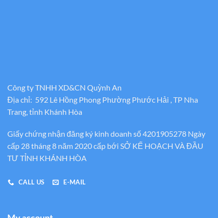
Công ty TNHH XD&CN Quỳnh An
Địa chỉ: 592 Lê Hồng Phong Phường Phước Hải , TP Nha
Trang, tỉnh Khánh Hòa
Giấy chứng nhận đăng ký kinh doanh số 4201905278 Ngày
cấp 28 tháng 8 năm 2020 cấp bới SỞ KẾ HOẠCH VÀ ĐẦU
TƯ TỈNH KHÁNH HÒA
CALL US
E-MAIL
My account