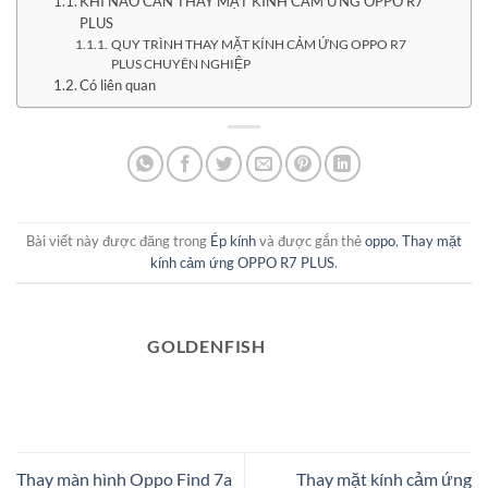
KHI NÀO CẦN THAY MẶT KÍNH CẢM ỨNG OPPO R7
PLUS
QUY TRÌNH THAY MẶT KÍNH CẢM ỨNG OPPO R7
PLUS CHUYÊN NGHIỆP
Có liên quan
Bài viết này được đăng trong
Ép kính
và được gắn thẻ
oppo
,
Thay mặt
kính cảm ứng OPPO R7 PLUS
.
GOLDENFISH
Thay màn hình Oppo Find 7a
Thay mặt kính cảm ứng