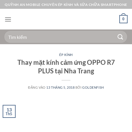
Bỏ
QUỲNH AN MOBILE CHUYÊN ÉP KÍNH VÀ SỬA CHỮA SMARTPHONE
qua
nội
0
dung
Tìm
kiếm:
ÉP KÍNH
Thay mặt kính cảm ứng OPPO R7
PLUS tại Nha Trang
ĐĂNG VÀO
13 THÁNG 5, 2018
BỞI
GOLDENFISH
13
Th5