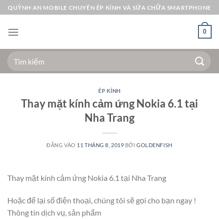
Bỏ
QUỲNH AN MOBILE CHUYÊN ÉP KÍNH VÀ SỬA CHỮA SMARTPHONE
qua
nội
0
dung
Tìm
kiếm:
ÉP KÍNH
Thay mặt kính cảm ứng Nokia 6.1 tại
Nha Trang
ĐĂNG VÀO
11 THÁNG 8, 2019
BỞI
GOLDENFISH
Thay mặt kính cảm ứng Nokia 6.1 tại Nha Trang
Hoặc để lại số điện thoại, chúng tôi sẽ gọi cho bạn ngay !
Thông tin dịch vụ, sản phẩm