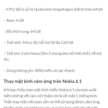
– CPU: Bộ vi xử lý Qualcomm Snapdragon 630 8 nhân 64 bit
– Ram: 4 GB
– Bộ nhớ trong: 64 GB
– Thẻ nhớ: Micro SD, hỗ trợ tối đa 128 GB
– Thẻ sim: 2 sim Nano (Sim 2 chung khe với thẻ nhớ), hỗ trợ
4G
– Dung lượng pin: 3000 mAh, có sạc nhanh
Thay mặt kính cảm ứng trên Nokia 6.1
Khi bạn thấy màn mặt kính chiếc Nokia 6.1 của bạn xuất
hiện những vết rạn, nứt thậm chí là vỡ mất 1 miếng kính.
Thật may mắn nếu bạn vẫn có thể sử dụng được cảm ứng,
khi đó chiếc smartphone yêu quý của bạn mới chỉ vỡ mặt