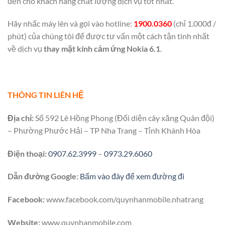
đến cho khách hàng chất lượng dịch vụ tốt nhất.
Hãy nhấc máy lên và gọi vào hotline:
1900.0360
(chỉ 1.000đ /
phút) của chúng tôi để được tư vấn một cách tận tình nhất
về dịch vụ
thay mặt kính cảm ứng Nokia 6.1
.
THÔNG TIN LIÊN HỆ
Địa chỉ:
Số 592 Lê Hồng Phong (Đối diện cây xăng Quân đội)
– Phường Phước Hải – TP Nha Trang – Tỉnh Khánh Hòa
Điện thoại:
0907.62.3999
–
0973.29.6060
Dẫn đường Google:
Bấm vào đây để xem đường đi
Facebook:
www.facebook.com/quynhanmobile.nhatrang
Website:
www.quynhanmobile.com