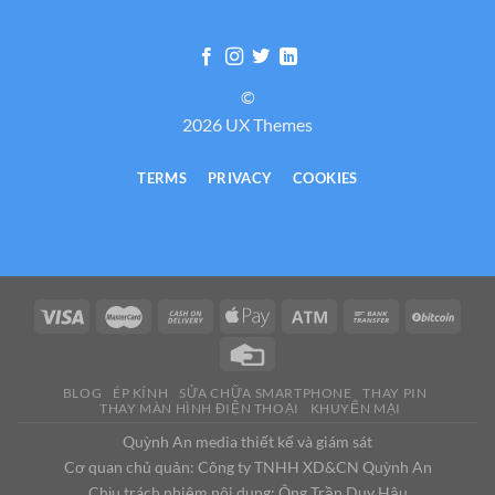
©
2026 UX Themes
TERMS
PRIVACY
COOKIES
BLOG
ÉP KÍNH
SỬA CHỮA SMARTPHONE
THAY PIN
THAY MÀN HÌNH ĐIỆN THOẠI
KHUYẾN MẠI
Quỳnh An media thiết kế và giám sát
Cơ quan chủ quản: Công ty TNHH XD&CN Quỳnh An
Chịu trách nhiệm nội dung: Ông Trần Duy Hậu