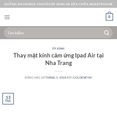
Bỏ
QUỲNH AN MOBILE CHUYÊN ÉP KÍNH VÀ SỬA CHỮA SMARTPHONE
qua
nội
0
dung
Tìm
kiếm:
ÉP KÍNH
Thay mặt kính cảm ứng Ipad Air tại
Nha Trang
ĐĂNG VÀO
13 THÁNG 5, 2018
BỞI
GOLDENFISH
13
Th5