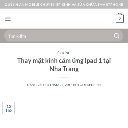
Bỏ
QUỲNH AN MOBILE CHUYÊN ÉP KÍNH VÀ SỬA CHỮA SMARTPHONE
qua
nội
0
dung
Tìm
kiếm:
ÉP KÍNH
Thay mặt kính cảm ứng Ipad 1 tại
Nha Trang
ĐĂNG VÀO
13 THÁNG 5, 2018
BỞI
GOLDENFISH
13
Th5