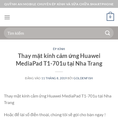
Bỏ
QUỲNH AN MOBILE CHUYÊN ÉP KÍNH VÀ SỬA CHỮA SMARTPHONE
qua
nội
0
dung
Tìm
kiếm:
ÉP KÍNH
Thay mặt kính cảm ứng Huawei
MediaPad T1-701u tại Nha Trang
ĐĂNG VÀO
11 THÁNG 8, 2019
BỞI
GOLDENFISH
Thay mặt kính cảm ứng Huawei MediaPad T1-701u tại Nha
Trang
Hoặc để lại số điện thoại, chúng tôi sẽ gọi cho bạn ngay !