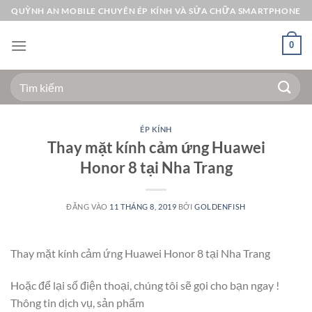
Bỏ
QUỲNH AN MOBILE CHUYÊN ÉP KÍNH VÀ SỬA CHỮA SMARTPHONE
qua
nội
0
dung
Tìm
kiếm:
ÉP KÍNH
Thay mặt kính cảm ứng Huawei
Honor 8 tại Nha Trang
ĐĂNG VÀO
11 THÁNG 8, 2019
BỞI
GOLDENFISH
Thay mặt kính cảm ứng Huawei Honor 8 tại Nha Trang
Hoặc để lại số điện thoại, chúng tôi sẽ gọi cho bạn ngay !
Thông tin dịch vụ, sản phẩm