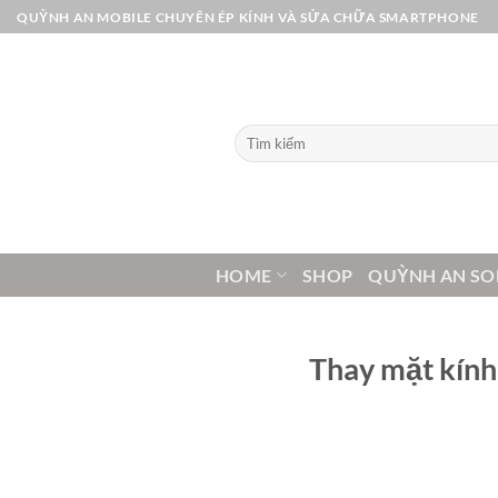
Bỏ
QUỲNH AN MOBILE CHUYÊN ÉP KÍNH VÀ SỬA CHỮA SMARTPHONE
qua
nội
dung
Tìm
kiếm:
HOME
SHOP
QUỲNH AN SO
Thay mặt kính 