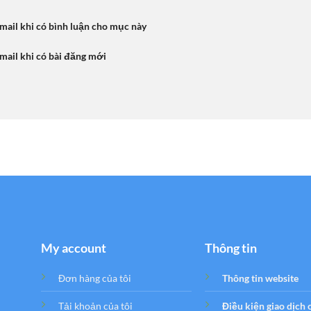
mail khi có bình luận cho mục này
mail khi có bài đăng mới
My account
Thông tin
Đơn hàng của tôi
Thông tin website
Tải khoản của tôi
Điều kiện giao dịch