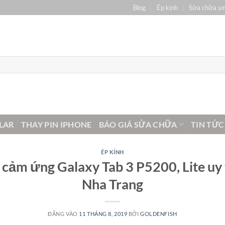
Blog
Ép kính
Sửa chữa s
LAR
THAY PIN IPHONE
BÁO GIÁ SỬA CHỮA
TIN TỨC
ÉP KÍNH
cảm ứng Galaxy Tab 3 P5200, Lite uy t
Nha Trang
ĐĂNG VÀO
11 THÁNG 8, 2019
BỞI
GOLDENFISH