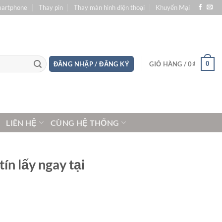
martphone
Thay pin
Thay màn hình điện thoại
Khuyến Mại
0
ĐĂNG NHẬP / ĐĂNG KÝ
GIỎ HÀNG /
0
₫
LIÊN HỆ
CÙNG HỆ THỐNG
ín lấy ngay tại