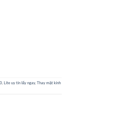
00
,
Lite uy tín lấy ngay
,
Thay mặt kính