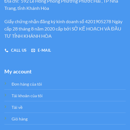
Địa chỉ: 592 Lê Hồng Phong Phường Phước Hải , TP Nha
Trang, tỉnh Khánh Hòa
Giấy chứng nhận đăng ký kinh doanh số 4201905278 Ngày
cấp 28 tháng 8 năm 2020 cấp bới SỞ KẾ HOẠCH VÀ ĐẦU
TƯ TỈNH KHÁNH HÒA
CALL US
E-MAIL
My account
Đơn hàng của tôi
Tải khoản của tôi
Tải về
Giỏ hàng