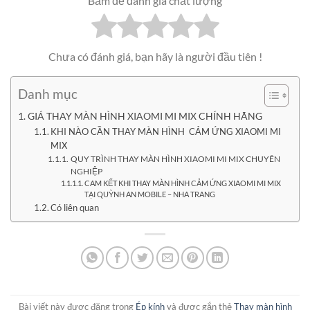
Bấm để đánh giá chất lượng
Chưa có đánh giá, bạn hãy là người đầu tiên !
Danh mục
GIÁ THAY MÀN HÌNH XIAOMI MI MIX CHÍNH HÃNG
KHI NÀO CẦN THAY MÀN HÌNH CẢM ỨNG XIAOMI MI
MIX
QUY TRÌNH THAY MÀN HÌNH XIAOMI MI MIX CHUYÊN
NGHIỆP
CAM KẾT KHI THAY MÀN HÌNH CẢM ỨNG XIAOMI MI MIX
TẠI QUỲNH AN MOBILE – NHA TRANG
Có liên quan
Bài viết này được đăng trong
Ép kính
và được gắn thẻ
Thay màn hình