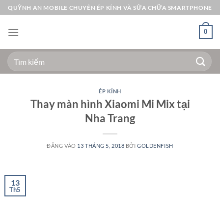
Bỏ
QUỲNH AN MOBILE CHUYÊN ÉP KÍNH VÀ SỬA CHỮA SMARTPHONE
qua
nội
0
dung
Tìm
kiếm:
ÉP KÍNH
Thay màn hình Xiaomi Mi Mix tại
Nha Trang
ĐĂNG VÀO
13 THÁNG 5, 2018
BỞI
GOLDENFISH
13
Th5