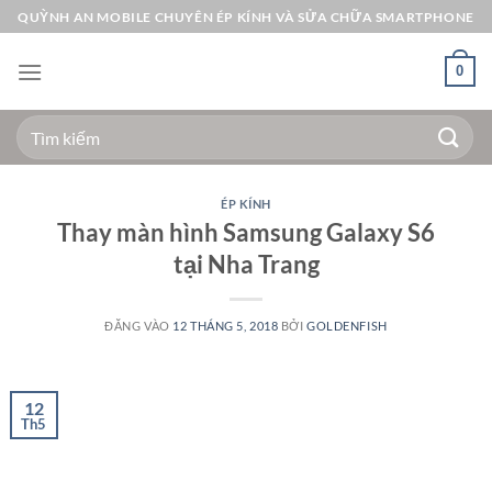
Bỏ
QUỲNH AN MOBILE CHUYÊN ÉP KÍNH VÀ SỬA CHỮA SMARTPHONE
qua
nội
0
dung
Tìm
kiếm:
ÉP KÍNH
Thay màn hình Samsung Galaxy S6
tại Nha Trang
ĐĂNG VÀO
12 THÁNG 5, 2018
BỞI
GOLDENFISH
12
Th5