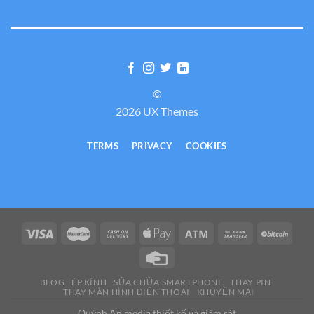
©
2026 UX Themes
TERMS
PRIVACY
COOKIES
BLOG
ÉP KÍNH
SỬA CHỮA SMARTPHONE
THAY PIN
THAY MÀN HÌNH ĐIỆN THOẠI
KHUYẾN MẠI
Quỳnh An media thiết kế và giám sát