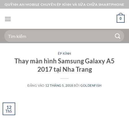
Bỏ
QUỲNH AN MOBILE CHUYÊN ÉP KÍNH VÀ SỬA CHỮA SMARTPHONE
qua
nội
0
dung
Tìm
kiếm:
ÉP KÍNH
Thay màn hình Samsung Galaxy A5
2017 tại Nha Trang
ĐĂNG VÀO
12 THÁNG 5, 2018
BỞI
GOLDENFISH
12
Th5