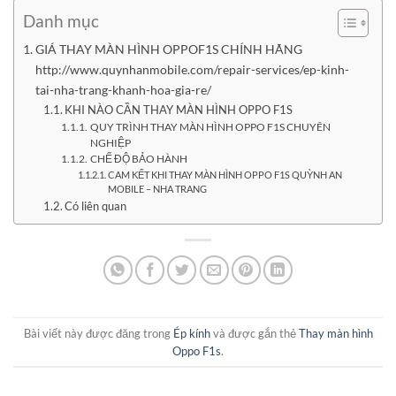
Danh mục
GIÁ THAY MÀN HÌNH OPPOF1S CHÍNH HÃNG
http://www.quynhanmobile.com/repair-services/ep-kinh-
tai-nha-trang-khanh-hoa-gia-re/
KHI NÀO CẦN THAY MÀN HÌNH OPPO F1S
QUY TRÌNH THAY MÀN HÌNH OPPO F1S CHUYÊN
NGHIỆP
CHẾ ĐỘ BẢO HÀNH
CAM KẾT KHI THAY MÀN HÌNH OPPO F1S QUỲNH AN
MOBILE – NHA TRANG
Có liên quan
Bài viết này được đăng trong
Ép kính
và được gắn thẻ
Thay màn hình
Oppo F1s
.