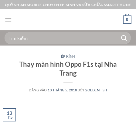
Bỏ
QUỲNH AN MOBILE CHUYÊN ÉP KÍNH VÀ SỬA CHỮA SMARTPHONE
qua
nội
0
dung
Tìm
kiếm:
ÉP KÍNH
Thay màn hình Oppo F1s tại Nha
Trang
ĐĂNG VÀO
13 THÁNG 5, 2018
BỞI
GOLDENFISH
13
Th5