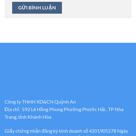
Công ty TNHH XD&CN Quỳnh An
Địa chỉ: 592 Lê Hồng Phong Phường Phước Hải , TP Nha
Trang, tỉnh Khánh Hòa
Giấy chứng nhận đăng ký kinh doanh số 4201905278 Ngày