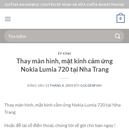
Bỏ
QUỲNH AN MOBILE CHUYÊN ÉP KÍNH VÀ SỬA CHỮA SMARTPHONE
qua
nội
0
dung
Tìm
kiếm:
ÉP KÍNH
Thay màn hình, mặt kính cảm ứng
Nokia Lumia 720 tại Nha Trang
ĐĂNG VÀO
11 THÁNG 8, 2019
BỞI
GOLDENFISH
Thay màn hình, mặt kính cảm ứng Nokia Lumia 720 tại Nha
Trang
Hoặc để lại số điện thoại, chúng tôi sẽ gọi cho bạn ngay !