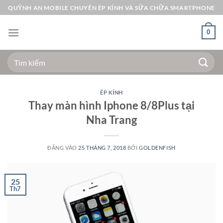
Bỏ
QUỲNH AN MOBILE CHUYÊN ÉP KÍNH VÀ SỬA CHỮA SMARTPHONE
qua
nội
0
dung
Tìm
kiếm:
ÉP KÍNH
Thay màn hình Iphone 8/8Plus tại
Nha Trang
ĐĂNG VÀO
25 THÁNG 7, 2018
BỞI
GOLDENFISH
25
Th7