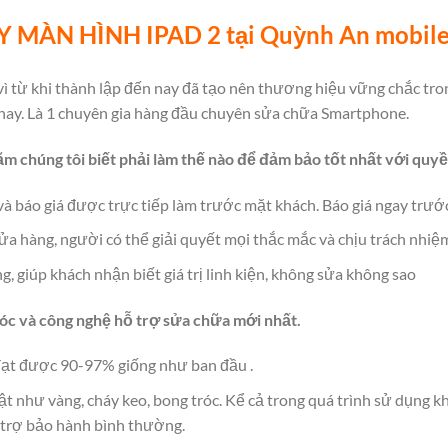
 MÀN HÌNH IPAD 2 tại Quỳnh An mobil
ì từ khi thành lập đến nay đã tạo nên thương hiệu vững chắc tro
 nay. Là 1 chuyên gia hàng đầu chuyên sửa chữa Smartphone.
ăm chúng tôi biết phải làm thế nào để đảm bảo tốt nhất với quyề
à báo giá được trực tiếp làm trước mặt khách. Báo giá ngay trước 
cửa hàng, người có thể giải quyết mọi thắc mắc và chịu trách nhiệ
g, giúp khách nhận biết giá trị linh kiện, không sửa không sao
óc và công nghệ hỗ trợ sửa chữa mới nhất.
đạt được 90-97% giống như ban đầu .
uật như vàng, cháy keo, bong tróc. Kể cả trong quá trình sử dụng 
 trợ bảo hành bình thường.