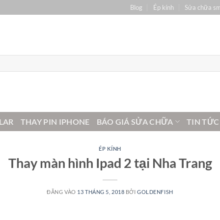
Blog
Ép kính
Sửa chữa s
LAR
THAY PIN IPHONE
BÁO GIÁ SỬA CHỮA
TIN TỨC
ÉP KÍNH
Thay màn hình Ipad 2 tại Nha Trang
ĐĂNG VÀO
13 THÁNG 5, 2018
BỞI
GOLDENFISH