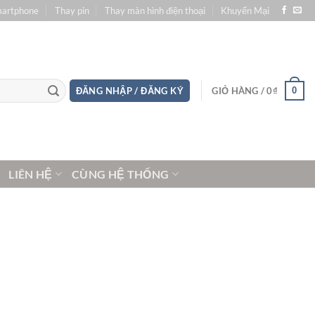
martphone
Thay pin
Thay màn hình điện thoại
Khuyến Mại
0
ĐĂNG NHẬP / ĐĂNG KÝ
GIỎ HÀNG /
0
₫
LIÊN HỆ
CÙNG HỆ THỐNG