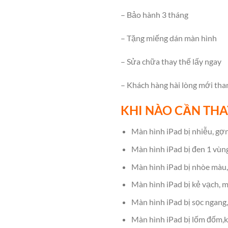
– Bảo hành 3 tháng
– Tặng miếng dán màn hình
– Sửa chữa thay thế lấy ngay
– Khách hàng hài lòng mới tha
KHI NÀO CẦN THA
Màn hình iPad bị nhiễu, gợn
Màn hình iPad bị đen 1 vùng
Màn hình iPad bị nhòe màu,
Màn hình iPad bị kẻ vạch, m
Màn hình iPad bị sọc ngang,
Màn hình iPad bị lốm đốm,k