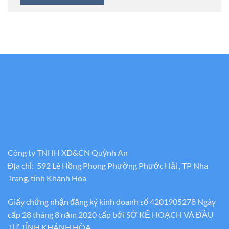
Công ty TNHH XD&CN Quỳnh An
Địa chỉ: 592 Lê Hồng Phong Phường Phước Hải , TP Nha
Trang, tỉnh Khánh Hòa
Giấy chứng nhận đăng ký kinh doanh số 4201905278 Ngày
cấp 28 tháng 8 năm 2020 cấp bới SỞ KẾ HOẠCH VÀ ĐẦU
TƯ TỈNH KHÁNH HÒA