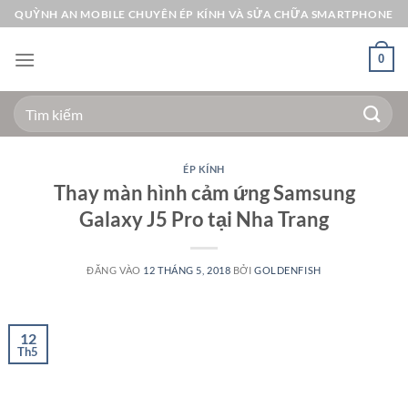
Bỏ
QUỲNH AN MOBILE CHUYÊN ÉP KÍNH VÀ SỬA CHỮA SMARTPHONE
qua
nội
0
dung
Tìm
kiếm:
ÉP KÍNH
Thay màn hình cảm ứng Samsung
Galaxy J5 Pro tại Nha Trang
ĐĂNG VÀO
12 THÁNG 5, 2018
BỞI
GOLDENFISH
12
Th5