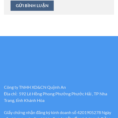
Công ty TNHH XD&CN Quỳnh An
Địa chỉ: 592 Lê Hồng Phong Phường Phước Hải , TP Nha
Trang, tỉnh Khánh Hòa
Giấy chứng nhận đăng ký kinh doanh số 4201905278 Ngày