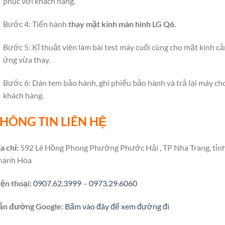
phục với khách hàng.
Bước 4: Tiến hành
thay mặt kính màn hình LG Q6.
Bước 5: Kĩ thuật viên làm bài test máy cuối cùng cho mặt kính c
ứng vừa thay.
Bước 6: Dán tem bảo hành, ghi phiếu bảo hành và trả lại máy ch
khách hàng.
HÔNG TIN LIÊN HỆ
a chỉ:
592 Lê Hồng Phong Phường Phước Hải , TP Nha Trang, tỉn
hánh Hòa
ện thoại:
0907.62.3999
–
0973.29.6060
ẫn đường Google:
Bấm vào đây để xem đường đi