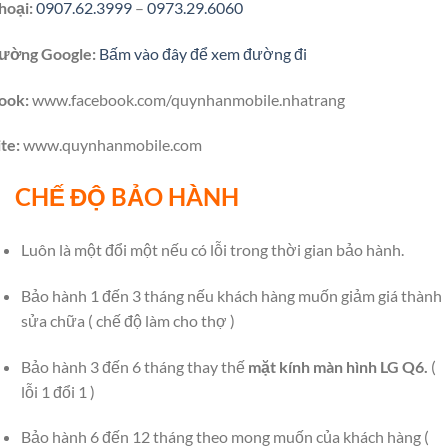
hoại:
0907.62.3999
–
0973.29.6060
ường Google:
Bấm vào đây để xem đường đi
ook:
www.facebook.com/quynhanmobile.nhatrang
te:
www.quynhanmobile.com
CHẾ ĐỘ BẢO HÀNH
Luôn là một đổi một nếu có lỗi trong thời gian bảo hành.
Bảo hành 1 đến 3 tháng nếu khách hàng muốn giảm giá thành
sửa chữa ( chế độ làm cho thợ )
Bảo hành 3 đến 6 tháng thay thế
mặt kính màn hình LG Q6.
(
lỗi 1 đổi 1 )
Bảo hành 6 đến 12 tháng theo mong muốn của khách hàng (