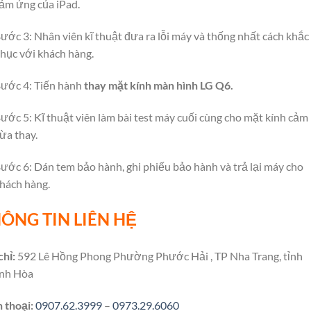
ảm ứng của iPad.
ước 3: Nhân viên kĩ thuật đưa ra lỗi máy và thống nhất cách khắc
hục với khách hàng.
ước 4: Tiến hành
thay mặt kính màn hình LG Q6.
ước 5: Kĩ thuật viên làm bài test máy cuối cùng cho mặt kính cảm
ừa thay.
ước 6: Dán tem bảo hành, ghi phiếu bảo hành và trả lại máy cho
hách hàng.
ÔNG TIN LIÊN HỆ
chỉ:
592 Lê Hồng Phong Phường Phước Hải , TP Nha Trang, tỉnh
nh Hòa
 thoại:
0907.62.3999
–
0973.29.6060