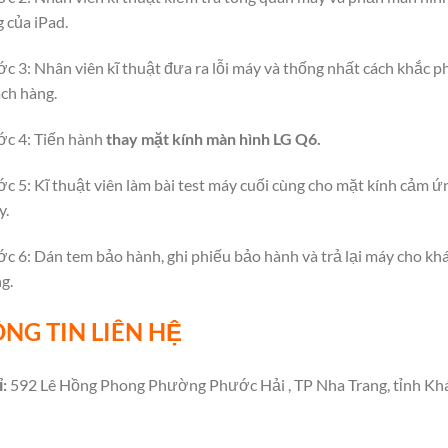
 của iPad.
c 3: Nhân viên kĩ thuật đưa ra lỗi máy và thống nhất cách khắc p
ch hàng.
c 4: Tiến hành
thay mặt kính màn hình LG Q6.
c 5: Kĩ thuật viên làm bài test máy cuối cùng cho mặt kính cảm ứ
y.
c 6: Dán tem bảo hành, ghi phiếu bảo hành và trả lại máy cho kh
g.
NG TIN LIÊN HỆ
ỉ:
592 Lê Hồng Phong Phường Phước Hải , TP Nha Trang, tỉnh Kh