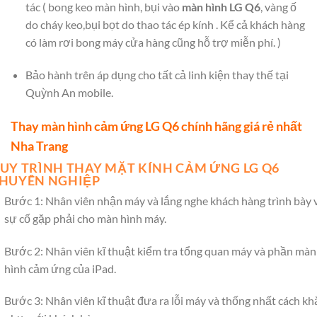
tác ( bong keo màn hình, bụi vào
màn hình LG Q6
, vàng ố
do cháy keo,bụi bọt do thao tác ép kính . Kể cả khách hàng
có làm rơi bong máy cửa hàng cũng hỗ trợ miễn phí. )
Bảo hành trên áp dụng cho tất cả linh kiện thay thế tại
Quỳnh An mobile.
Thay màn hình cảm ứng LG Q6 chính hãng giá rẻ nhất
Nha Trang
UY TRÌNH THAY MẶT KÍNH CẢM ỨNG LG Q6
HUYÊN NGHIỆP
Bước 1: Nhân viên nhận máy và lắng nghe khách hàng trình bày 
sự cố gặp phải cho màn hình máy.
Bước 2: Nhân viên kĩ thuật kiểm tra tổng quan máy và phần màn
hình cảm ứng của iPad.
Bước 3: Nhân viên kĩ thuật đưa ra lỗi máy và thống nhất cách kh