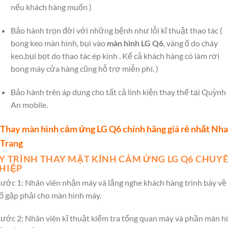
nếu khách hàng muốn )
Bảo hành trọn đời với những bệnh như lỗi kĩ thuật thao tác (
bong keo màn hình, bụi vào
màn hình LG Q6
, vàng ố do cháy
keo,bụi bọt do thao tác ép kính . Kể cả khách hàng có làm rơi
bong máy cửa hàng cũng hỗ trợ miễn phí. )
Bảo hành trên áp dụng cho tất cả linh kiện thay thế tại Quỳnh
An mobile.
Thay màn hình cảm ứng LG Q6 chính hãng giá rẻ nhất Nha
Trang
Y TRÌNH THAY MẶT KÍNH CẢM ỨNG LG Q6 CHUY
HIỆP
ước 1: Nhân viên nhận máy và lắng nghe khách hàng trình bày về
ố gặp phải cho màn hình máy.
ước 2: Nhân viên kĩ thuật kiểm tra tổng quan máy và phần màn h