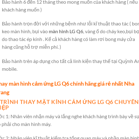
Bảo hành 6 đến 12 tháng theo mong muốn của khách hàng ( nếu
khách hàng muốn )
Bảo hành trọn đời với những bệnh như lỗi kĩ thuật thao tác ( bo
keo màn hình, bụi vào
màn hình LG Q6
, vàng ố do cháy keo,bụi b
do thao tác ép kính . Kể cả khách hàng có làm rơi bong máy cửa
hàng cũng hỗ trợ miễn phí. )
Bảo hành trên áp dụng cho tất cả linh kiện thay thế tại Quỳnh A
mobile.
hay màn hình cảm ứng LG Q6 chính hãng giá rẻ nhất Nha
rang
TRÌNH THAY MẶT KÍNH CẢM ỨNG LG Q6 CHUYÊN
IỆP
c 1: Nhân viên nhận máy và lắng nghe khách hàng trình bày về s
 phải cho màn hình máy.
c 2: Nhân viên kĩ thuật kiểm tra tổng quan máy và phần màn hìn