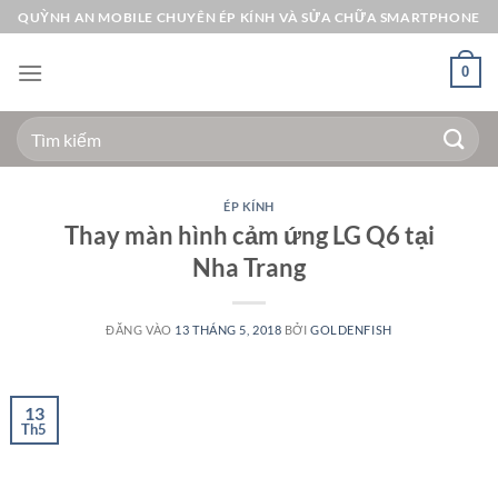
Bỏ
QUỲNH AN MOBILE CHUYÊN ÉP KÍNH VÀ SỬA CHỮA SMARTPHONE
qua
nội
0
dung
Tìm
kiếm:
ÉP KÍNH
Thay màn hình cảm ứng LG Q6 tại
Nha Trang
ĐĂNG VÀO
13 THÁNG 5, 2018
BỞI
GOLDENFISH
13
Th5