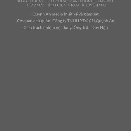
BLOG
ÉP KÍNH
SỬA CHỮA SMARTPHONE
THAY PIN
THAY MÀN HÌNH ĐIỆN THOẠI
KHUYẾN MẠI
Quỳnh An media thiết kế và giám sát
Cơ quan chủ quản: Công ty TNHH XD&CN Quỳnh An
Chịu trách nhiệm nội dung: Ông Trần Duy Hậu