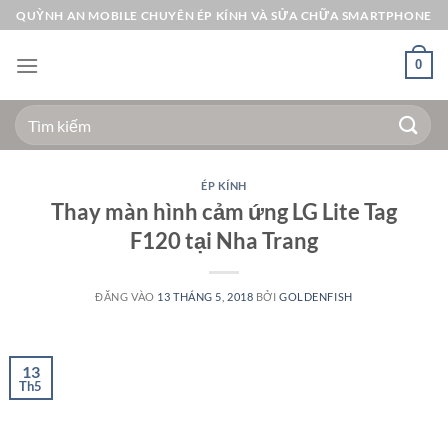
Bỏ
QUỲNH AN MOBILE CHUYÊN ÉP KÍNH VÀ SỬA CHỮA SMARTPHONE
qua
nội
0
dung
Tìm
kiếm:
ÉP KÍNH
Thay màn hình cảm ứng LG Lite Tag
F120 tại Nha Trang
ĐĂNG VÀO
13 THÁNG 5, 2018
BỞI
GOLDENFISH
13
Th5