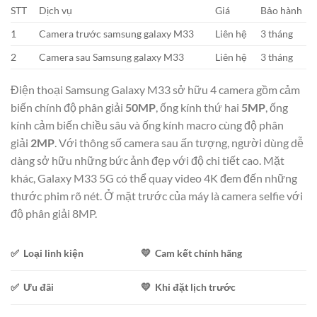
STT
Dịch vụ
Giá
Bảo hành
1
Camera trước samsung galaxy M33
Liên hệ
3 tháng
2
Camera sau Samsung galaxy M33
Liên hệ
3 tháng
Điện thoại Samsung Galaxy M33 sở hữu 4 camera gồm cảm
biến chính độ phân giải
50MP
, ống kính thứ hai
5MP
, ống
kính cảm biến chiều sâu và ống kính macro cùng độ phân
giải
2MP
. Với thông số camera sau ấn tượng, người dùng dễ
dàng sở hữu những bức ảnh đẹp với độ chi tiết cao. Mặt
khác, Galaxy M33 5G có thể quay video 4K đem đến những
thước phim rõ nét. Ở mặt trước của máy là camera selfie với
độ phân giải 8MP.
✅ Loại linh kiện
💛 Cam kết chính hãng
✅ Ưu đãi
💛 Khi đặt lịch trước