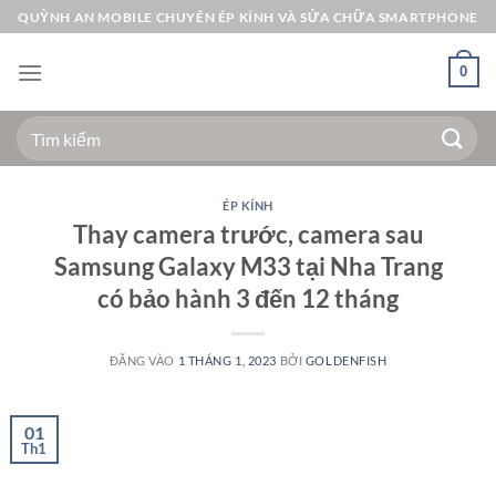
Bỏ
QUỲNH AN MOBILE CHUYÊN ÉP KÍNH VÀ SỬA CHỮA SMARTPHONE
qua
nội
0
dung
Tìm
kiếm:
ÉP KÍNH
Thay camera trước, camera sau
Samsung Galaxy M33 tại Nha Trang
có bảo hành 3 đến 12 tháng
ĐĂNG VÀO
1 THÁNG 1, 2023
BỞI
GOLDENFISH
01
Th1