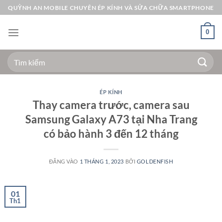
Bỏ
QUỲNH AN MOBILE CHUYÊN ÉP KÍNH VÀ SỬA CHỮA SMARTPHONE
qua
nội
0
dung
Tìm
kiếm:
ÉP KÍNH
Thay camera trước, camera sau
Samsung Galaxy A73 tại Nha Trang
có bảo hành 3 đến 12 tháng
ĐĂNG VÀO
1 THÁNG 1, 2023
BỞI
GOLDENFISH
01
Th1