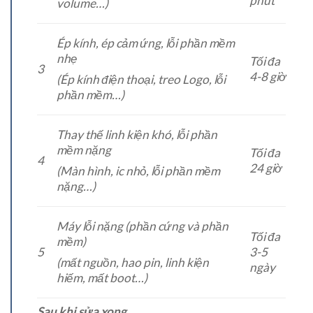
phút
volume…)
Ép kính, ép cảm ứng, lỗi phần mềm
nhẹ
Tối đa
3
4-8 giờ
(Ép kính điện thoại, treo Logo, lỗi
phần mềm…)
Thay thế linh kiện khó, lỗi phần
mềm nặng
Tối đa
4
24 giờ
(Màn hình, ic nhỏ, lỗi phần mềm
nặng…)
Máy lỗi nặng (phần cứng và phần
Tối đa
mềm)
5
3-5
(mất nguồn, hao pin, linh kiện
ngày
hiếm, mất boot…)
Sau khi sửa xong