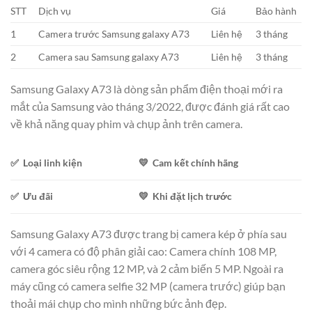
STT
Dịch vụ
Giá
Bảo hành
1
Camera trước Samsung galaxy A73
Liên hệ
3 tháng
2
Camera sau Samsung galaxy A73
Liên hệ
3 tháng
Samsung Galaxy A73 là dòng sản phẩm điện thoại mới ra
mắt của Samsung vào tháng 3/2022, được đánh giá rất cao
về khả năng quay phim và chụp ảnh trên camera.
✅ Loại linh kiện
💛 Cam kết chính hãng
✅ Ưu đãi
💛 Khi đặt lịch trước
Samsung Galaxy A73 được trang bị camera kép ở phía sau
với 4 camera có độ phân giải cao: Camera chính 108 MP,
camera góc siêu rộng 12 MP, và 2 cảm biến 5 MP. Ngoài ra
máy cũng có camera selfie 32 MP (camera trước) giúp bạn
thoải mái chụp cho mình những bức ảnh đẹp.