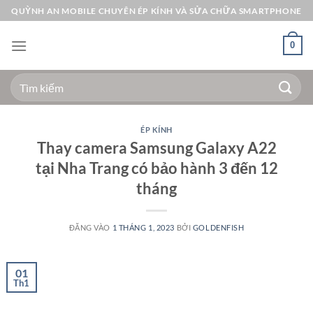
Bỏ
QUỲNH AN MOBILE CHUYÊN ÉP KÍNH VÀ SỬA CHỮA SMARTPHONE
qua
nội
0
dung
Tìm
kiếm:
ÉP KÍNH
Thay camera Samsung Galaxy A22
tại Nha Trang có bảo hành 3 đến 12
tháng
ĐĂNG VÀO
1 THÁNG 1, 2023
BỞI
GOLDENFISH
01
Th1