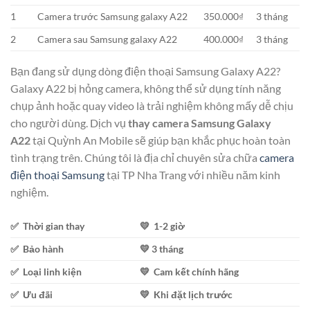
1
Camera trước Samsung galaxy A22
350.000₫
3 tháng
2
Camera sau Samsung galaxy A22
400.000₫
3 tháng
Bạn đang sử dụng dòng điện thoại Samsung Galaxy A22?
Galaxy A22 bị hỏng camera, không thể sử dụng tính năng
chụp ảnh hoặc quay video là trải nghiệm không mấy dễ chịu
cho người dùng. Dịch vụ
thay camera Samsung Galaxy
A22
tại Quỳnh An Mobile sẽ giúp bạn khắc phục hoàn toàn
tình trạng trên. Chúng tôi là địa chỉ chuyên sửa chữa
camera
điện thoại Samsung
tại TP Nha Trang với nhiều năm kinh
nghiệm.
✅ Thời gian thay
💛 1-2 giờ
✅ Bảo hành
💛 3 tháng
✅ Loại linh kiện
💛 Cam kết chính hãng
✅ Ưu đãi
💛 Khi đặt lịch trước