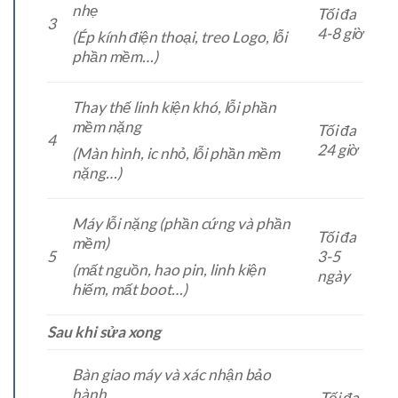
nhẹ
Tối đa
3
4-8 giờ
(Ép kính điện thoại, treo Logo, lỗi
phần mềm…)
Thay thế linh kiện khó, lỗi phần
mềm nặng
Tối đa
4
24 giờ
(Màn hình, ic nhỏ, lỗi phần mềm
nặng…)
Máy lỗi nặng (phần cứng và phần
Tối đa
mềm)
5
3-5
(mất nguồn, hao pin, linh kiện
ngày
hiếm, mất boot…)
Sau khi sửa xong
Bàn giao máy và xác nhận bảo
hành
Tối đa